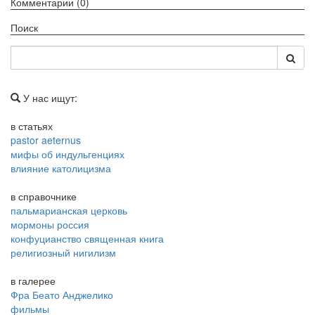
Комментарии (0)
Поиск
У нас ищут:
в статьях
pastor aeternus
мифы об индульгенциях
влияние католицизма
в справочнике
пальмарианская церковь
мормоны россия
конфуцианство священная книга
религиозный нигилизм
в галерее
Фра Беато Анджелико
фильмы