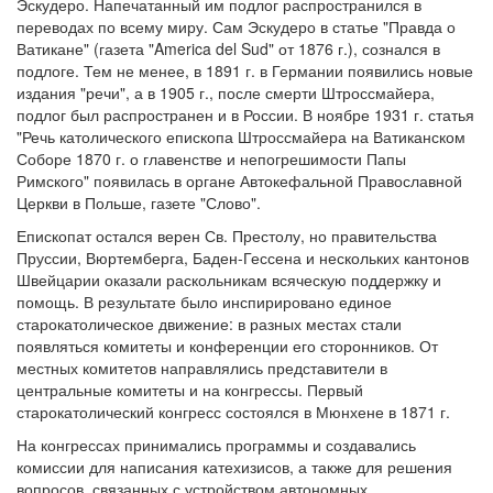
Эскудеро. Напечатанный им подлог распространился в
переводах по всему миру. Сам Эскудеро в статье "Правда о
Ватикане" (газета "America del Sud" от 1876 г.), сознался в
подлоге. Тем не менее, в 1891 г. в Германии появились новые
издания "речи", а в 1905 г., после смерти Штроссмайера,
подлог был распространен и в России. В ноябре 1931 г. статья
"Речь католического епископа Штроссмайера на Ватиканском
Соборе 1870 г. о главенстве и непогрешимости Папы
Римского" появилась в органе Автокефальной Православной
Церкви в Польше, газете "Слово".
Епископат остался верен Св. Престолу, но правительства
Пруссии, Вюртемберга, Баден-Гессена и нескольких кантонов
Швейцарии оказали раскольникам всяческую поддержку и
помощь. В результате было инспирировано единое
старокатолическое движение: в разных местах стали
появляться комитеты и конференции его сторонников. От
местных комитетов направлялись представители в
центральные комитеты и на конгрессы. Первый
старокатолический конгресс состоялся в Мюнхене в 1871 г.
На конгрессах принимались программы и создавались
комиссии для написания катехизисов, а также для решения
вопросов, связанных с устройством автономных