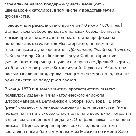
стремление нашло поддержку у части немецких и
швейцарских католиков, в том числе у представителей
Обратная связь
духовенства.
mail@apologia.ru
Поводом для раскола стало принятие 18 июля 1870 г. на I
Ватиканском Соборе догмата о папской безошибочности.
Отправить сообщение
Ярыми противниками этого догмата стали профессора
богословских факультетов Мюнстерского, Боннского и
Вход
Бреславльского университетов:
Дёллингер, Фридрих, Шульте,
Рейнкенс
и др. Они обвинили Папу и Собор в принятии
учения, противоречащего учению и практике Древней Церкви,
и объявили о разрыве с Католической Церковью. В этом они
рассчитывали на поддержку немецкого епископата, однако ни
один епископ не поддержал раскол.
В конце 1870 г. в американских протестантских газетах
появилось издание "Речи католического епископа
Штроссмайера на Ватиканском Соборе 1870 года". В этой
"речи" сказано, что никаких оснований для первенства Рима
нельзя найти ни в словах Спасителя, ни в действиях Петра, ни
в древнем Священном Предании. Это фальшивка. Такой речи
епископ Штроссмайер не произносил. Подложный текст
составлен неким беглым монахом из Мексики по имени Хосе