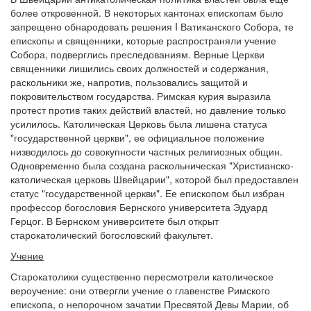
более откровенной. В некоторых кантонах епископам было
запрещено обнародовать решения I Ватиканского Собора, те
епископы и священники, которые распространяли учение
Собора, подверглись преследованиям. Верные Церкви
священники лишились своих должностей и содержания,
раскольники же, напротив, пользовались защитой и
покровительством государства. Римская курия выразила
протест против таких действий властей, но давление только
усилилось. Католическая Церковь была лишена статуса
"государственной церкви", ее официальное положение
низводилось до совокупности частных религиозных общин.
Одновременно была создана раскольническая "Христианско-
католическая церковь Швейцарии", которой был предоставлен
статус "государственной церкви". Ее епископом был избран
профессор богословия Бернского университета Эдуард
Герцог. В Бернском университете был открыт
старокатолический богословский факультет.
Учение
Старокатолики существенно пересмотрели католическое
вероучение: они отвергли учение о главенстве Римского
епископа, о непорочном зачатии Пресвятой Девы Марии, об