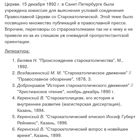
Церкви. 15 декабря 1892 г. в Санкт-Петербурге была
учреждена комиссия для выяснения условий соединения
Православной Церкви со Старокатолической. Этой теме было
посвящено множество публикаций в православной прессе.
Впрочем, переговоры со страрокатоликами так ни к чему и не
привели из-за их слишком уж очевидной пропротестантской
ориентации.
Литература:
Беляев Н.
"Происхождение старокатоличества", М.,
1892.
Воздвиженский М. М.
"Старокатолическое движение" //
"Православное обозрение", 1878, 3.
Добронравов
"История старокатолического движения" //
"Христианское чтение", ноябрь-декабрь 1890 г.
Керенский В.
"Старокатолицизм, его история и
внутреннее развитие (магистерская диссертация),
Казань, 1894.
Керенский В.
"Старокатолический епископ Иосиф Губерт
Рейнкенс", Казань, 1896.
Керенский В.
"Старокатолический вопрос в новейшее
время", Казань, 1899.