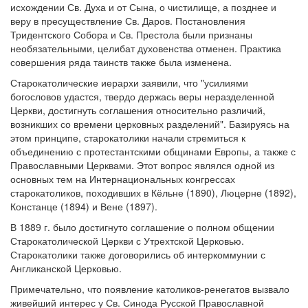
исхождении Св. Духа и от Сына, о чистилище, а позднее и
веру в пресуществление Св. Даров. Постановления
Тридентского Собора и Св. Престола были признаны
необязательными, целибат духовенства отменен. Практика
совершения ряда таинств также была изменена.
Старокатолические иерархи заявили, что "усилиями
богословов удастся, твердо держась веры неразделенной
Церкви, достигнуть соглашения относительно различий,
возникших со времени церковных разделений". Базируясь на
этом принципе, старокатолики начали стремиться к
объединению с протестантскими общинами Европы, а также с
Православными Церквами. Этот вопрос являлся одной из
основных тем на Интернациональных конгрессах
старокатоликов, походивших в Кёльне (1890), Люцерне (1892),
Констанце (1894) и Вене (1897).
В 1889 г. было достигнуто соглашение о полном общении
Старокатолической Церкви с Утрехтской Церковью.
Старокатолики также договорились об интеркоммунии с
Англиканской Церковью.
Примечательно, что появление католиков-ренегатов вызвало
живейший интерес у Св. Синода Русской Православной