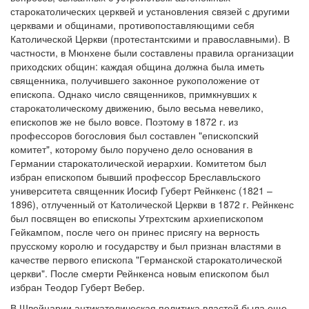
старокатолических церквей и установления связей с другими
церквами и общинами, противопоставляющими себя
Католической Церкви (протестантскими и православными). В
частности, в Мюнхене были составлены правила организации
приходских общин: каждая община должна была иметь
священника, получившего законное рукоположение от
епископа. Однако число священников, примкнувших к
старокатолическому движению, было весьма невелико,
епископов же не было вовсе. Поэтому в 1872 г. из
профессоров богословия был составлен "епископский
комитет", которому было поручено дело основания в
Германии старокатолической иерархии. Комитетом был
избран епископом бывший профессор Бреславльского
университета священник Иосиф Губерт Рейнкенс (1821 –
1896), отлученный от Католической Церкви в 1872 г. Рейнкенс
был посвящен во епископы Утрехтским архиепископом
Гейкампом, после чего он принес присягу на верность
прусскому королю и государству и был признан властями в
качестве первого епископа "Германской старокатолической
церкви". После смерти Рейнкенса новым епископом был
избран Теодор Губерт Вебер.
В Швейцарии антикатолическая политика властей была еще