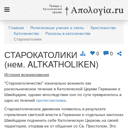
Правда о
† Απολογία.ru
Католической
Церкви
Статьи
Главная
Религиозные учения и секты
Христианство
Католичество
Расколы в католичестве
Новости
Старокатолики
Католики в России
СТАРОКАТОЛИКИ
0
0
Галерея
(нем. ALTKATHOLIKEN)
Викторины
История возникновения
Ссылки
"Старокатоличество" изначально возникло как
раскольническое течение в Католической Церкви Германии и
Религиозные учения и секты, справочник
Швейцарии, однако впоследствии оно по сути превратилось в
одно из течений
протестантизма
.
9 августа
Старокатолическое движение появилось в результате
Св. Тереза Бенедикта Креста, дева и мученица
стремления светской власти в Германии и отдельных кантонах
Швейцарии подчинить себе Католическую Церковь на своей
см. календарь
территории, оторвав ее от общения со Св. Престолом. Это