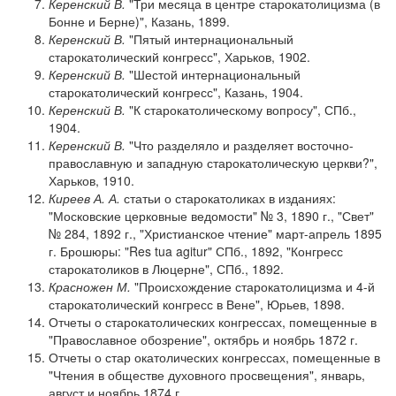
Керенский В.
"Три месяца в центре старокатолицизма (в
Бонне и Берне)", Казань, 1899.
Керенский В.
"Пятый интернациональный
старокатолический конгресс", Харьков, 1902.
Керенский В.
"Шестой интернациональный
старокатолический конгресс", Казань, 1904.
Керенский В.
"К старокатолическому вопросу", СПб.,
1904.
Керенский В.
"Что разделяло и разделяет восточно-
православную и западную старокатолическую церкви?",
Харьков, 1910.
Киреев А. А.
статьи о старокатоликах в изданиях:
"Московские церковные ведомости" № 3, 1890 г., "Свет"
№ 284, 1892 г., "Христианское чтение" март-апрель 1895
г. Брошюры: "Res tua agitur" СПб., 1892, "Конгресс
старокатоликов в Люцерне", СПб., 1892.
Красножен М.
"Происхождение старокатолицизма и 4-й
старокатолический конгресс в Вене", Юрьев, 1898.
Отчеты о старокатолических конгрессах, помещенные в
"Православное обозрение", октябрь и ноябрь 1872 г.
Отчеты о стар окатолических конгрессах, помещенные в
"Чтения в обществе духовного просвещения", январь,
август и ноябрь 1874 г.