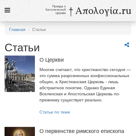
Правда о
† Απολογία.ru
Католической
Церкви
Статьи
Главная
Статьи
Новости
Статьи
Католики в России
О Церкви
Галерея
Многие считают, что христианство сегодня —
Викторины
это сумма разрозненных конфессиональных
общин, а Христианская Церковь - лишь
Ссылки
абстрактное понятие. Однако Единая
Вселенская и Апостольская Церковь по-
Религиозные учения и секты, справочник
прежнему существует реально.
Статьи по теме
8 августа
Св. Доминик, священник
О первенстве римского епископа
см. календарь