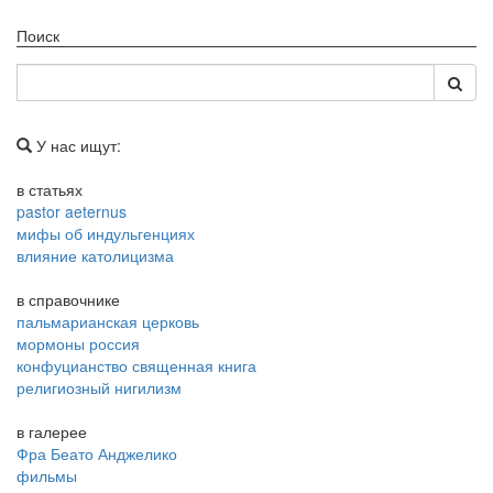
Поиск
У нас ищут:
в статьях
pastor aeternus
мифы об индульгенциях
влияние католицизма
в справочнике
пальмарианская церковь
мормоны россия
конфуцианство священная книга
религиозный нигилизм
в галерее
Фра Беато Анджелико
фильмы