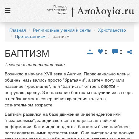
Правда о
† Απολογία.ru
Католической
Церкви
Статьи
Главная
Религиозные учения и секты
Христианство
Протестантизм
Баптизм
Новости
БАПТИЗМ
Католики в России
0
0
Галерея
Течение в протестантизме
Возникло в начале XVII века в Англии. Первоначально члены
Викторины
общины назывались просто "братьями", а затем получили
название "крестящие", или "баптисты" от греч.
baptize
–
Ссылки
погружаю, крещу. Это название баптисты получили из-за веры
в необходимость совершения крещения только в
Религиозные учения и секты, справочник
сознательном возрасте.
Баптизм развился на базе движения индепендентов или
10 августа
"независимых", зародившегося в процессе английской
Св. Лаврентий, диакон и мученик
реформации. Как и индепенденты, баптисты были наиболее
последовательными протестантами. Они выступали за полную
см. календарь
автономию отдельных общин как в административном плане,