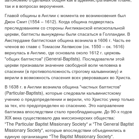
так и в вопросах вероучения.
Обратная связь
Главой общины в Англии с момента ее возникновения был
mail@apologia.ru
Джон Смит (1554 – 1612). Когда община подверглась
преследованиям со стороны Англиканской епископальной
Отправить сообщение
церкви, баптисты вынуждены были спасаться в Голландии. В
Амстердаме баптистская община возникла в 1606 г. Часть ее
членов во главе с Томасом Хелвисом (ок. 1550 – ок. 1616)
Вход
вернулась в Англию, где основала около 1612 г. церковь
"общих баптистов" (General-Baptists). Последователи этой
церкви признавали значение свободной воли человека в
спасении (в противоположность строгому кальвинизму) и
верили в возможность спасения всех уверовавших во Христа.
В 1638 г. в Англии возникла община "частных баптистов"
(Particular-Baptists), которые следовали кальвинистскому
учению о предопределении и верили, что Христос умер только
за тех, кто предопределен ко спасению. Это направление
баптизма впоследствии стало преобладающим. До 90-х годов
XIX века существовало два миссионерских общества:
"The Particular Baptist Missionary Society" и "The General Baptist
Missionary Society", которые впоследствии объединились в
единую организацию "The Baptist Missionary Society".