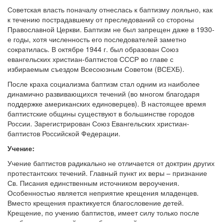
Советская власть поначалу отнеслась к баптизму лояльно, как
к течению пострадавшему от преследований со стороны
Православной Церкви. Баптизм не был запрещен даже в 1930-
е годы, хотя численность его последователей заметно
сократилась. В октябре 1944 г. был образован Союз
евангельских христиан-баптистов СССР во главе с
избираемым съездом Всесоюзным Советом (ВСЕХБ).
После краха социализма баптизм стал одним из наиболее
динамично развивающихся течений (во многом благодаря
поддержке американских единоверцев). В настоящее время
баптистские общины существуют в большинстве городов
России. Зарегистрирован Союз Евангельских христиан-
баптистов Российской Федерации.
Учение:
Учение баптистов радикально не отличается от доктрин других
протестантских течений. Главный пункт их веры – признание
Св. Писания единственным источником вероучения.
Особенностью является неприятие крещения младенцев.
Вместо крещения практикуется благословение детей.
Крещение, по учению баптистов, имеет силу только после