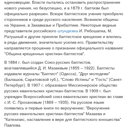
единоверцам. Власти пытались остановить распространение
нового учения, но безуспешно, и в 1879 г. баптизм был
официально разрешен. Вскоре баптистское учение приобрело
сторонников и среди русского населения. Возникли общины
на Украине, в Закавказье и Прибалтике. Некоторые видные
представители российского
штундизма
И. Рябошапка, М.
Ратушный и другие приняли баптистское крещение и влились
в ряды движения, значительно усилив его. Правительству
направляется прошение о признании официального названия:
"Община крещенных христиан-баптистов".
В 1884 г. был создан Союз русских баптистов,
возглавлявшийся Д. И. Мазаевым (1855 – 1922). Баптисты
издавали журналы "Баптист" (Одесса), "Друг молодежи"
(Балашов, Саратовской губ.), "Слово Истины" и "Гость" (Санкт-
Петербург). В 1907 г. образовано Миссионерское общество
русских евангельских христиан-баптистов. В 1909 г. был
учрежден Всероссийский союз евангельских христиан во главе
с И. С. Прохановым (1869 – 1935). На русском языке
появились и первые книги по вероучению: "Вероучение
русских евангельских христиан-баптистов" Мазаева и
"Катехизис, наставление в вере для баптистского юношества"
Павлова.