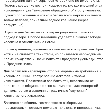
пробуждения личной веры, без которой оно не имеет силы.
Поэтому крещение воспринимается только как внешний знак
исповедания уже "внутренне обращенного" к Богу человека.
Однако полноценным членом баптистской церкви считается
только человек, принявший водное крещение (через
погружение).
В целом для баптизма характерен рационалистический
подход к вере. Особое внимание уделяется личной свободе
человека в отношениях с Богом.
Кроме крещения, признается символическое причастие. Брак,
хотя и не считается таинством, но признается необходимым.
Кроме Рождества и Пасхи баптисты празднуют День единства
и Праздник жатвы.
Для баптистов характерны строгие моральные требования к
членам общины . Употребление алкоголя и табака
исключается. Практически все баптисты, независимо от
положения в общине, активно занимаются миссионерской
деятельностью и выполняют различные "служения"
каритативного характера.
Баптистские общины возглавляются выборными
пресвитерами, которым помогают диаконы и проповедники.