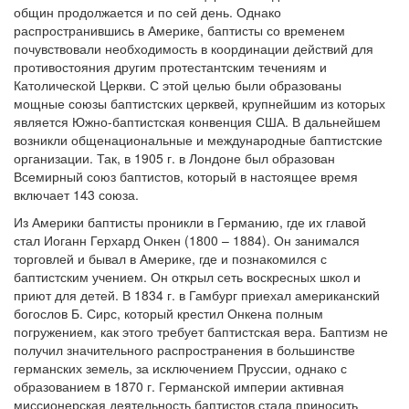
общин продолжается и по сей день. Однако
распространившись в Америке, баптисты со временем
почувствовали необходимость в координации действий для
противостояния другим протестантским течениям и
Католической Церкви. С этой целью были образованы
мощные союзы баптистских церквей, крупнейшим из которых
является Южно-баптистская конвенция США. В дальнейшем
возникли общенациональные и международные баптистские
организации. Так, в 1905 г. в Лондоне был образован
Всемирный союз баптистов, который в настоящее время
включает 143 союза.
Из Америки баптисты проникли в Германию, где их главой
стал Иоганн Герхард Онкен (1800 – 1884). Он занимался
торговлей и бывал в Америке, где и познакомился с
баптистским учением. Он открыл сеть воскресных школ и
приют для детей. В 1834 г. в Гамбург приехал американский
богослов Б. Сирс, который крестил Онкена полным
погружением, как этого требует баптистская вера. Баптизм не
получил значительного распространения в большинстве
германских земель, за исключением Пруссии, однако с
образованием в 1870 г. Германской империи активная
миссионерская деятельность баптистов стала приносить