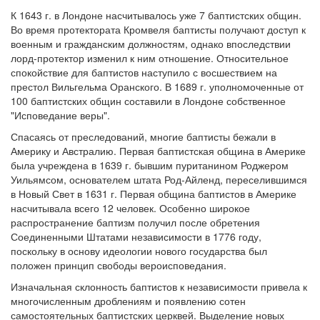
К 1643 г. в Лондоне насчитывалось уже 7 баптистских общин.
Во время протектората Кромвеля баптисты получают доступ к
военным и гражданским должностям, однако впоследствии
лорд-протектор изменил к ним отношение. Относительное
спокойствие для баптистов наступило с восшествием на
престол Вильгельма Оранского. В 1689 г. уполномоченные от
100 баптистских общин составили в Лондоне собственное
"Исповедание веры".
Спасаясь от преследований, многие баптисты бежали в
Америку и Австралию. Первая баптистская община в Америке
была учреждена в 1639 г. бывшим пуританином Роджером
Уильямсом, основателем штата Род-Айленд, переселившимся
в Новый Свет в 1631 г. Первая община баптистов в Америке
насчитывала всего 12 человек. Особенно широкое
распространение баптизм получил после обретения
Соединенными Штатами независимости в 1776 году,
поскольку в основу идеологии нового государства был
положен принцип свободы вероисповедания.
Изначальная склонность баптистов к независимости привела к
многочисленным дроблениям и появлению сотен
самостоятельных баптистских церквей. Выделение новых