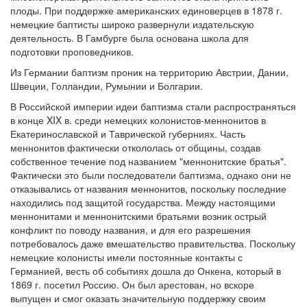
плоды. При поддержке американских единоверцев в 1878 г.
немецкие баптисты широко развернули издательскую
деятельность. В Гамбурге была основана школа для
подготовки проповедников.
Из Германии баптизм проник на территорию Австрии, Дании,
Швеции, Голландии, Румынии и Болгарии.
В Российской империи идеи баптизма стали распространяться
в конце XIX в. среди немецких колонистов-меннонитов в
Екатеринославской и Таврической губерниях. Часть
меннонитов фактически откололась от общины, создав
собственное течение под названием "меннонитские братья".
Фактически это были последователи баптизма, однако они не
отказывались от названия меннонитов, поскольку последние
находились под защитой государства. Между настоящими
меннонитами и меннонитскими братьями возник острый
конфликт по поводу названия, и для его разрешения
потребовалось даже вмешательство правительства. Поскольку
немецкие колонисты имели постоянные контакты с
Германией, весть об событиях дошла до Онкена, который в
1869 г. посетил Россию. Он был арестован, но вскоре
выпущен и смог оказать значительную поддержку своим