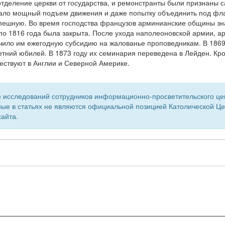
отделение церкви от государства, и ремонстранты были признаны 
вало мощный подъем движения и даже попытку объединить под фл
успешную. Во время господства французов арминианские общины з
 по 1816 года была закрыта. После ухода наполеоновской армии, 
ачило им ежегодную субсидию на жалованье проповедникам. В 1869
тний юбилей. В 1873 году их семинария переведена в Лейден. Кр
ствуют в Англии и Северной Америке.
 исследований сотрудников информационно-просветительского центр
ые в статьях не являются официальной позицией Католической Цер
айта.