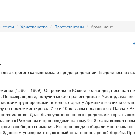
и секты
Христианство
Протестантизм
Арминиане
.
учение строгого кальвинизма о предопределении. Выделилось из ка
рминий (1560 – 1609). Он родился в Южной Голландии, посещал ш
. По возвращении, получил место проповедника в Амстердаме, где
нистским группировками, в ходе которых у Арминия возникли сомн
оду он прокомментировал 7-ю и 10-ю главы послания св. Павла к Р
 пелагианстве. Дело было улажено, но его продолжали терзать сом
лание к Римлянам и проповедями на тему 9-ой главы вызвал новы
нтром всеобщего внимания. Его проповеди собирали многочисленн
Лейденском университете, который стал теперь ареной борьбы. Пр