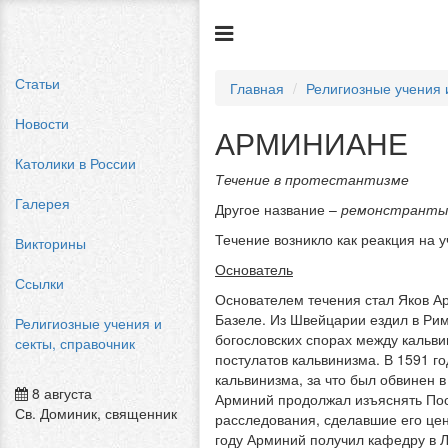
Статьи
Главная
Религиозные учения 
Новости
АРМИНИАНЕ
Католики в России
Течение в протестантизме
Галерея
Другое название –
ремонстранты
Течение возникло как реакция на 
Викторины
Основатель
Ссылки
Основателем течения стал Яков А
Базеле. Из Швейцарии ездил в Рим
Религиозные учения и
богословских спорах между кальви
секты, справочник
постулатов кальвинизма. В 1591 г
кальвинизма, за что был обвинен в
8 августа
Арминий продолжал изъяснять Пос
Св. Доминик, священник
расследования, сделавшие его це
году Арминий получил кафедру в 