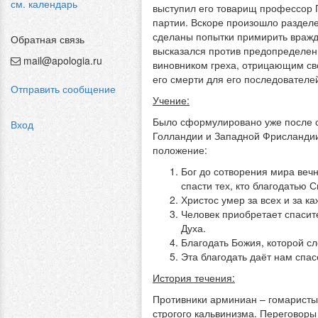
см. календарь
выступил его товарищ профессор Г
партии. Вскоре произошло разделе
сделаны попытки примирить вражду
Обратная связь
высказался против предопределени
mail@apologia.ru
виновником греха, отрицающим св
его смерти для его последователе
Отправить сообщение
Учение:
Было сформулировано уже после с
Вход
Голландии и Западной Фрисландии,
положение:
Бог до сотворения мира веч
спасти тех, кто благодатью С
Христос умер за всех и за ка
Человек приобретает спасите
Духа.
Благодать Божия, которой сл
Эта благодать даёт нам спасе
История течения:
Противники арминиан – гомаристы 
строгого кальвинизма. Переговоры 