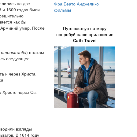
елились на две
Фра Беато Анджелико
8 и 1609 годах были
фильмы
 решительно
яется как бы
 Арминий умер. После
Путешествуя по миру
попробуй наше приложение
Cath Travel
remonstrantia
) штатам
лось следующее
а и через Христа
ся.
о Христе через Св.
оводили взгляды
ьтатов. В 1614 году