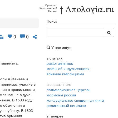
Правда о
† Απολογία.ru
Католической
Церкви
Поиск
0
0
У нас ищут:
в статьях
львинизма.
pastor aeternus
мифы об индульгенциях
влияние католицизма
колы в Женеве и
 принимал участие в
в справочнике
ения в правильности
пальмарианская церковь
имлянам не в духе
мормоны россия
нения. В 1593 году
конфуцианство священная книга
е обвинения и
религиозный нигилизм
ую публику. В 1603
отив Арминия
в галерее