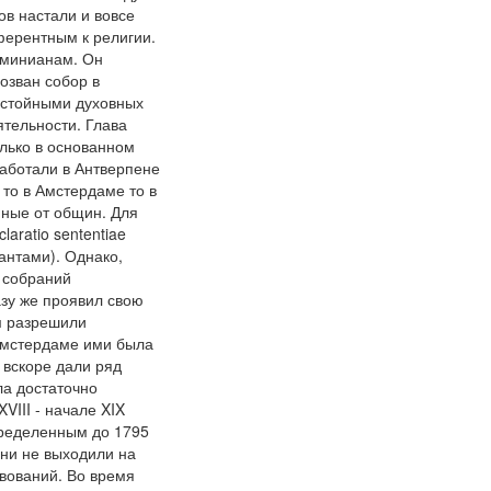
ов настали и вовсе
ферентным к религии.
рминианам. Он
озван собор в
остойными духовных
ятельности. Глава
лько в основанном
аботали в Антверпене
то в Амстердаме то в
нные от общин. Для
aratio sententiae
антами). Однако,
 собраний
азу же проявил свою
м разрешили
 Амстердаме ими была
 вскоре дали ряд
ла достаточно
VIII - начале XIX
пределенным до 1795
они не выходили на
твований. Во время