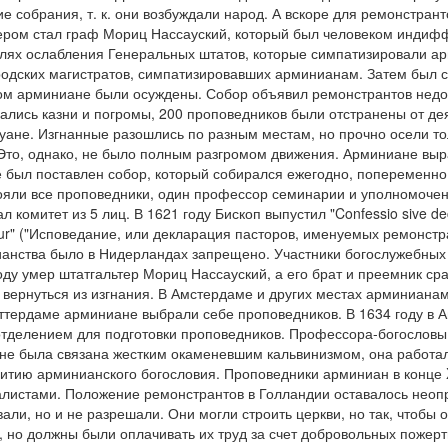
 собрания, т. к. они возбуждали народ. А вскоре для ремонстрант
тером стал граф Мориц Нассауский, который был человеком индиф
елях ослабления Генеральных штатов, которые симпатизировали а
родских магистратов, симпатизировавших арминианам. Затем был с
ором арминиане были осуждены. Собор объявил ремонстрантов нед
ались казни и погромы, 200 проповедников были отстранены от де
уане. Изгнанные разошлись по разным местам, но прочно осели то
Это, однако, не было полным разгромом движения. Арминиане выр
е был поставлен собор, который собирался ежегодно, попеременно 
ояли все проповедники, один профессор семинарии и уполномоче
комитет из 5 лиц. В 1621 году Бископ выпустил "Confessio sive decl
tur" ("Исповедание, или декларация пасторов, именуемых ремонстр
анства было в Нидерландах запрещено. Участники богослужебных
ду умер штатгальтер Мориц Нассауский, а его брат и преемник ср
 вернуться из изгнания. В Амстердаме и других местах арминиана
Роттердаме арминиане выбрали себе проповедников. В 1634 году в
отделением для подготовки проповедников. Профессора-богословы
 не была связана жестким окаменевшим кальвинизмом, она работа
витию арминианского богословия. Проповедники арминиан в конце X
алистами. Положение ремонстрантов в Голландии оставалось нео
али, но и не разрешали. Они могли строить церкви, но так, чтобы 
, но должны были оплачивать их труд за счет добровольных пожер