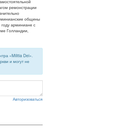
самостоятельной
агом ремонстрации
начительно
арминианские общины
 году арминиане с
оме Голландии,
а «Militia Dei».
кви и могут не
Авторизоваться