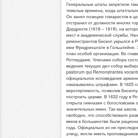
Генеральные штаты запретили такие
тяжелые времена, когда штатгаль
Он занял позицию гомаристов в ц
отстранил от должности многих го
Дордрехте (1618 – 1619), на кот
мест и академической службы. Нач
ремонстрантов Бископ укрылся в Р
ими Фридрихштате в Гольштейне. 
план особой организации. Во глав
Роттердаме. Членами собора сост
ведения текущих дел собор выбирал 
pastorum qui Remonstrantes vocan
официальное исповедание армини
наказывались штрафами. В 1625 го
веротерпимость, позволив Бископу
построить церкви. В 1632 году в 
открыта гимназия с богословским 
значительных имен. Так как школа
свободно, что способствовало раз
веков в большинстве были рацион
года. Официально их не преследов
улицу, могли иметь проповедников