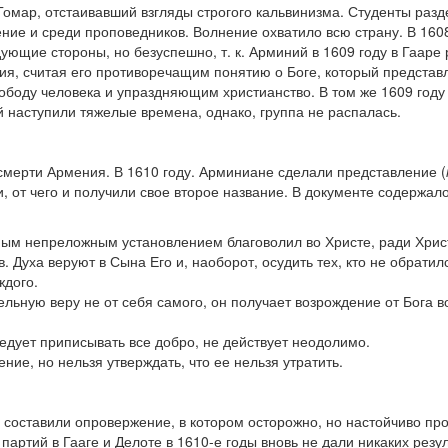
омар, отстаивавший взгляды строгого кальвинизма. Студенты разд
ние и среди проповедников. Волнение охватило всю страну. В 160
ющие стороны, но безуспешно, т. к. Арминий в 1609 году в Гааре
я, считая его противоречащим понятию о Боге, который представл
ободу человека и упраздняющим христианство. В том же 1609 году
й наступили тяжелые времена, однако, группа не распалась.
мерти Армения. В 1610 году. Арминиане сделали представление (
 от чего и получили свое второе название. В документе содержа
ным непреложным установлением благоволил во Христе, ради Христ
в. Духа веруют в Сына Его и, наоборот, осудить тех, кто не обратил
ждого.
льную веру не от себя самого, он получает возрождение от Бога в
едует приписывать все добро, не действует неодолимо.
ние, но нельзя утверждать, что ее нельзя утратить.
составили опровержение, в котором осторожно, но настойчиво пр
партий в Гааге и Делоте в 1610-е годы вновь не дали никаких резул