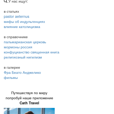
У нас ищут:
в статьях
pastor aeternus
мифы об индульгенциях
влияние католицизма
в справочнике
пальмарианская церковь
мормоны россия
конфуцианство священная книга
религиозный нигилизм
в галерее
Фра Беато Анджелико
фильмы
Путешествуя по миру
попробуй наше приложение
Cath Travel