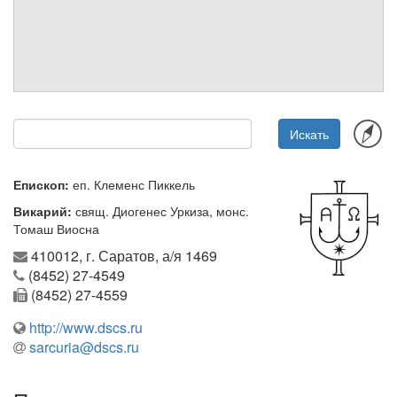
Обратная связь
mail@apologia.ru
Отправить сообщение
Искать
Вход
Епископ:
еп. Клеменс Пиккель
Викарий:
свящ. Диогенес Уркиза, монс.
Томаш Виосна
410012, г. Саратов, а/я 1469
(8452) 27-4549
(8452) 27-4559
http://www.dscs.ru
sarcuria@dscs.ru