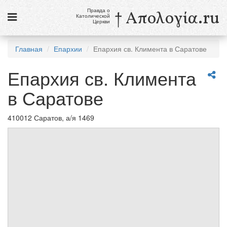
Правда о
† Απολογία.ru
Католической
Церкви
Статьи
Главная
Епархии
Епархия св. Климента в Саратове
Новости
Епархия св. Климента
Католики в России
в Саратове
Галерея
410012 Саратов, а/я 1469
Викторины
Ссылки
Религиозные учения и секты, справочник
8 августа
Св. Доминик, священник
см. календарь