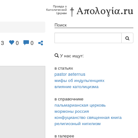
Правда о
† Απολογία.ru
Католической
Церкви
Поиск
3
0
0
У нас ищут:
в статьях
pastor aeternus
мифы об индульгенциях
влияние католицизма
в справочнике
пальмарианская церковь
мормоны россия
конфуцианство священная книга
религиозный нигилизм
в галерее