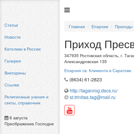
Статьи
Главная
Епархии
Приходы
Новости
Приход Прес
Католики в России
347935 Ростовская область, г. Таган
Галерея
Александровская 135
Епархия св. Климента в Саратове
Викторины
(8634) 61-2823
Ссылки
http://taganrog.dscs.ru/
Религиозные учения и
st.trinitas.tag@mail.ru
секты, справочник
6 августа
Преображение Господне