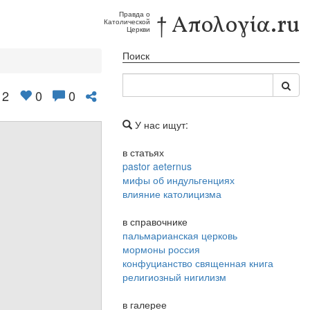
Правда о
† Απολογία.ru
Католической
Церкви
Поиск
2
0
0
У нас ищут:
в статьях
pastor aeternus
мифы об индульгенциях
влияние католицизма
в справочнике
пальмарианская церковь
мормоны россия
конфуцианство священная книга
религиозный нигилизм
в галерее