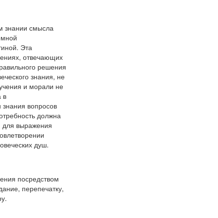
м знании смысла
емной
тиной. Эта
чениях, отвечающих
правильного решения
веческого знания, не
учения и морали не
 в
и знания вопросов
потребность должна
зм для выражения
довлетворении
овеческих душ.
нения посредством
дание, перепечатку,
у.