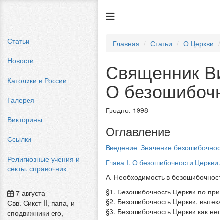
Статьи
Главная
Статьи
О Церкви
Новости
Священник Ви
Католики в России
О безошибоч
Галерея
Гродно. 1998
Викторины
Оглавление
Ссылки
Введение. Значение безошибочнос
Религиозные учения и
Глава I. О безошибочности Церкви.
секты, справочник
А. Необходимость в безошибочнос
§1. Безошибочность Церкви по пр
7 августа
§2. Безошибочность Церкви, выте
Свв. Сикст II, папа, и
§3. Безошибочность Церкви как не
сподвижники его,