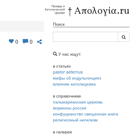
Правда о
† Απολογία.ru
Католической
Церкви
Поиск
0
0
У нас ищут:
в статьях
pastor aeternus
мифы об индульгенциях
влияние католицизма
в справочнике
пальмарианская церковь
мормоны россия
конфуцианство священная книга
религиозный нигилизм
в галерее