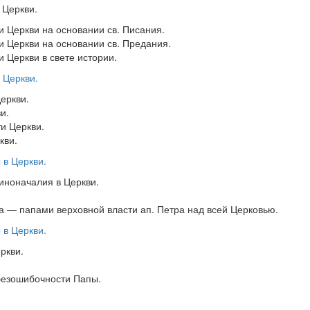
 Церкви.
и Церкви на основании св. Писания.
и Церкви на основании св. Предания.
 Церкви в свете истории.
ь Церкви.
еркви.
и.
и Церкви.
кви.
 в Церкви.
иноначалия в Церкви.
а — папами верховной власти ап. Петра над всей Церковью.
 в Церкви.
ркви.
безошибочности Папы.