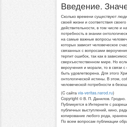
Введение. Знач
Сколько времени существуют люди
своей жизни и соответствия своег
действительности, в том числе и н
потребность в знании онтологичес
на самые важные вопросы человеч
которых зависит человеческое счаст
связанных с вопросами вероучения
терпит ошибок, так как в зависимо
сверхъестественном мире. Но если
вероучения и морали, то в связи 
быть удовлетворена. Для этого Хр
онтологической истины. В этом, с
человеческой потребности в безош
(C сайта
via-veritas.narod.ru
)
Copyright © В. П. Данилов. Гродно.
Публикуется в Интернете с разреш
публичных выступлений, кино, рад
копирование любого рода, хранени
По всем вопросам публикации об