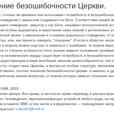
ение безошибочности Церкви.
, столько же времени они испытывают потребность в безошибочно
о поведения с замыслом создавшего их Бога. Соответствие нашей з
ашего поведения, замыслу о нас Бога, называют онтологической ис
кой истины выразилась в накоплении нами знаний о религиозных у
еской жизни: о вероучении и о нормах морального поведения, от 
ье, или, как принято говорить, "спасение". И если в областях чело
 и морали можно еще как то мириться с ошибками, то знание веро
сти от степени истинности этого знания зависит положение человека
 в человеческом сердце существует потребность в безошибочност
с существующем в мире всеобщим законом целесообразности, эта 
истос создал свою Церковь, а внутри ее особую структуру, механи
обственно, состоит значение безошибочности Церкви, а именно, в у
ибочном знании вопросов, от знания которых зависит спасение чел
 1998, 2003.
ения автора. Все права, в частности право перевода и распростра
ио, телевидения, звукозаписывающих устройств любого рода, на из
е в памяти ЭВМ, в том числе и в фрагментах — принадлежат автор
ращаться:
o.danilov@mail.ru