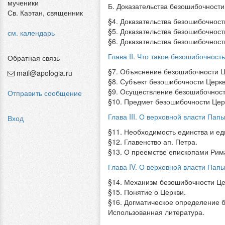
мученики
Б. Доказательства безошибочности
Св. Каэтан, священник
§4. Доказательства безошибочност
§5. Доказательства безошибочност
см. календарь
§6. Доказательства безошибочности
Глава II. Что такое безошибочност
Обратная связь
§7. Объяснение безошибочности Ц
mail@apologia.ru
§8. Субъект безошибочности Церкв
§9. Осуществление безошибочност
Отправить сообщение
§10. Предмет безошибочности Цер
Глава III. О верховной власти Папы
Вход
§11. Необходимость единства и ед
§12. Главенство ап. Петра.
§13. О преемстве епископами Рим
Глава IV. О верховной власти Папы
§14. Механизм безошибочности Це
§15. Понятие о Церкви.
§16. Догматическое определение 
Использованная литература.