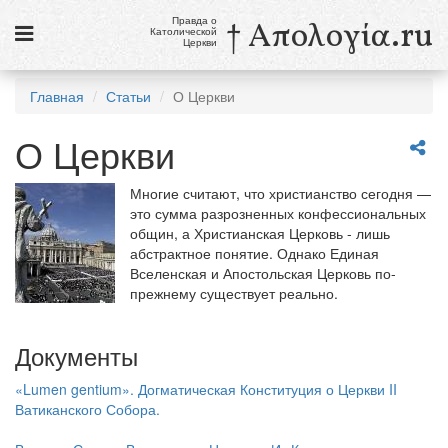
Правда о
† Απολογία.ru
Католической
Церкви
Статьи
Главная
Статьи
О Церкви
Новости
О Церкви
Католики в России
Многие считают, что христианство сегодня —
Галерея
это сумма разрозненных конфессиональных
общин, а Христианская Церковь - лишь
Викторины
абстрактное понятие. Однако Единая
Вселенская и Апостольская Церковь по-
Ссылки
прежнему существует реально.
Религиозные учения и секты, справочник
Документы
9 августа
«Lumen gentium». Догматическая Конституция о Церкви II
Св. Тереза Бенедикта Креста, дева и мученица
Ватиканского Собора.
см. календарь