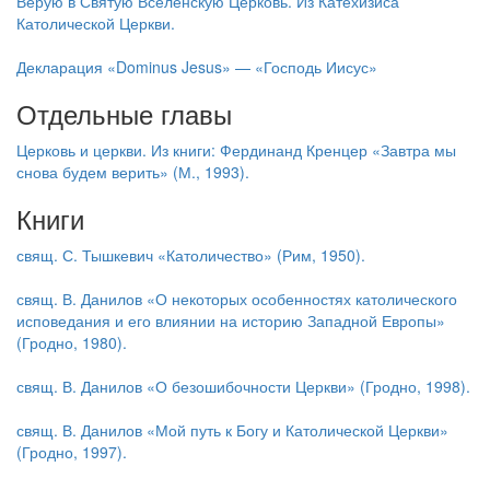
Верую в Святую Вселенскую Церковь. Из Катехизиса
Католической Церкви.
Обратная связь
Декларация «Dominus Jesus» — «Господь Иисус»
mail@apologia.ru
Отдельные главы
Отправить сообщение
Церковь и церкви. Из книги: Фердинанд Кренцер «Завтра мы
Вход
снова будем верить» (М., 1993).
Книги
свящ. С. Тышкевич «Католичество» (Рим, 1950).
свящ. В. Данилов «О некоторых особенностях католического
исповедания и его влиянии на историю Западной Европы»
(Гродно, 1980).
свящ. В. Данилов «О безошибочности Церкви» (Гродно, 1998).
свящ. В. Данилов «Мой путь к Богу и Католической Церкви»
(Гродно, 1997).