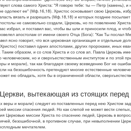
вуют слова самого Христа: "Я говорю тебе: ты — Петр (камень), и 
не одолеют ее" (Мф.16,18). Христос основывает свою Церковь, избр
 власть вязать и разрешать (Мф.18,18) и которых позднее посылает
апостолы не самовольно создали, Церковь, но по повелению Христа,
вас избрал, и поставил вас, чтобы вы шли и приносили плод, и что
повелел апостолам от имени своего Отца (Бога): "Как Ты послал Ме
Павел ясно говорит, что вся церковная организация и отдельные дол
Христос) поставил одних апостолами, других пророками, иных ева
. Таким образом, и со слов Христа и со слов ап. Павла Церковь им
о человеческим, но и сверхъестественным институтом и по этой п
еры и морали), так как благодаря своему всеведению Бог не ошиба
 если на безошибочность претендуют многие естественные человече
может ею обладать, хотя бы в ограниченной области, сверхъестес
 Церкви, вытекающая из стоящих перед 
х веры и морали) следует из поставленных перед нею Христом зад
ей миссии спасения людей. Но как слепой не может вести слепых, 
ения Церковью миссии Христа по спасению людей, Церковь в вопроса
зрячей, безошибочной, в противном случае, при невыполнении Цер
бесплодным мечтателем.