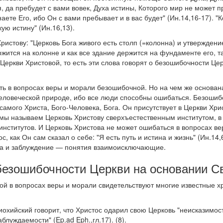
, да пребудет с вами вовек, Духа истины, Которого мир не может пр
знаете Его, ибо Он с вами пребывает и в вас будет" (Ин.14,16-17). "
кую истину" (Ин.16,13).
ристову: "Церковь Бога живого есть столп (=колонна) и утверждение
ержится на колонне и как все здание держится на фундаменте его, т
Церкви Христовой, то есть эти слова говорят о безошибочности Це
ть в вопросах веры и морали безошибочной. Но на чем же основана
еловеческой природе, ибо все люди способны ошибаться. Безошиб
самого Христа, Бого-Человека, Бога. Он присутствует в Церкви Хр
мы называем Церковь Христову сверхъестественным институтом, в 
 институтов. И Церковь Христова не может ошибаться в вопросах в
с, как Он сам сказал о себе: "Я есть путь и истина и жизнь" (Ин.14,6
ина и заблуждение — понятия взаимоисключающие.
безошибочности Церкви на основании С
ой в вопросах веры и морали свидетельствуют многие известные х
иохийский говорит, что Христос одарил свою Церковь "неисказимость
блуждаемости" (Ep.ad Eph.,гл.17). (8).