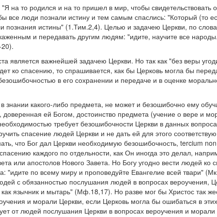
 "Я на то родился и на то пришел в мир, чтобы свидетельствовать о
бы все люди познали истину и тем самым спаслись: "Который (то ес
и познания истины" (1.Тим.2,4). Целью и задачею Церкви, по слов
каженным и передавать другим людям: "идите, научите все народы.
-20).
та является важнейшей задачею Церкви. Но так как "без веры угод
едет ко спасению, то спрашивается, как бы Церковь могла бы пере
безошибочностью в его сохранении и передаче и в оценке моральн
 знании какого-либо предмета, не может и безошибочно ему обуча
 доверенная ей Богом, достоинство предмета (учение о вере и мо
необходимостью требует безошибочности Церкви в данных вопросах.
ручить спасение людей Церкви и не дать ей для этого соответству
ать, что Бог дал Церкви необходимую безошибочность, tercium non
 спасению каждого по отдельности, как Он иногда это делал, напри
вета или апостолов Нового Завета. Но Богу угодно вести людей ко 
та: "идите по всему миру и проповедуйте Евангелие всей твари" (Мк
юдей с обязанностью послушания людей в вопросах вероучения, Це
 как язычник и мытарь" (Мф.18,17). Но разве мог бы Христос так же
учения и морали Церкви, если Церковь могла бы ошибаться в эти
ует от людей послушания Церкви в вопросах вероучения и морали 