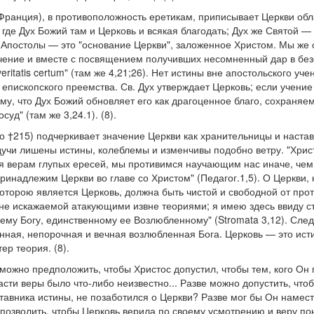
Франция), в противоположность еретикам, приписывает Церкви обл
а где Дух Божий там и Церковь и всякая благодать; Дух же Святой —
то Апостолы — это "основание Церкви", заложенное Христом. Мы же
чение и вместе с посвящением получивших несомненный дар в б
itatis certum" (там же 4,21;26). Нет истины вне апостольского уче
 епископского преемства. Св. Дух утверждает Церковь; если учени
ому, что Дух Божий обновляет его как драгоценное благо, сохраняе
уд" (там же 3,24.1). (8).
 †215) подчеркивает значение Церкви как хранительницы и наста
дучи лишены истины, колеблемы и изменчивы подобно ветру. "Хри
я верам глупых ересей, мы противимся научающим нас иначе, чем
инадлежим Церкви во главе со Христом" (Педагог.1,5). О Церкви, 
 которою является Церковь, должна быть чистой и свободной от пр
не искажаемой атакующими извне теориями; я имею здесь ввиду с
му Богу, единственному ее Возлюбленному" (Stromata 3,12). След
нная, непорочная и вечная возлюбленная Бога. Церковь — это исти
ер теория. (8).
 можно предположить, чтобы Христос допустил, чтобы тем, кого Он
сти веры было что-либо неизвестно... Разве можно допустить, что
тавника истины, не позаботился о Церкви? Разве мог бы Он намес
позволить, чтобы Церковь верила по своему усмотрению и веру п