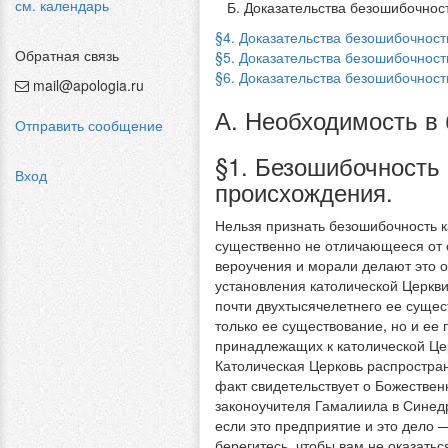
см. календарь
Б. Доказательства безошибочност
§4. Доказательства безошибочност
Обратная связь
§5. Доказательства безошибочност
§6. Доказательства безошибочности
mail@apologia.ru
А. Необходимость в
Отправить сообщение
§1. Безошибочность
Вход
происхождения.
Нельзя признать безошибочность к
существенно не отличающееся от 
вероучения и морали делают это 
установления католической Церкв
почти двухтысячелетнего ее сущес
только ее существование, но и ее п
принадлежащих к католической Церк
Католическая Церковь распростран
факт свидетельствует о Божествен
законоучителя Гамалиила в Синедри
если это предприятие и это дело —
берегитесь, чтобы вам не оказатьс