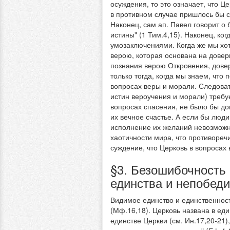
осуждения, то это означает, что 
в противном случае пришлось бы с
Наконец, сам ап. Павел говорит о 
истины" (1 Тим.4,15). Наконец, к
умозаключениями. Когда же мы хот
верою, которая основана на довер
познания верою Откровения, довер
только тогда, когда мы знаем, что
вопросах веры и морали. Следоват
истин вероучения и морали) требу
вопросах спасения, не было бы дов
их вечное счастье. А если бы люди
исполнение их желаний невозможн
хаотичности мира, что противореч
суждение, что Церковь в вопросах
§3. Безошибочность
единства и непобеди
Видимое единство и единственност
(Мф.16,18). Церковь названа в еди
единстве Церкви (см. Ин.17,20-21),