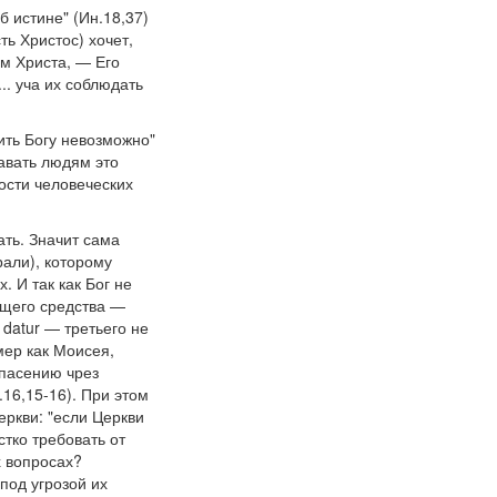
б истине" (Ин.18,37)
ть Христос) хочет,
ам Христа, — Его
.. уча их соблюдать
ить Богу невозможно"
давать людям это
ости человеческих
ть. Значит сама
рали), которому
 И так как Бог не
ющего средства —
 datur — третьего не
мер как Моисея,
спасению чрез
.16,15-16). При этом
ркви: "если Церкви
стко требовать от
х вопросах?
под угрозой их