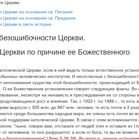
и Церкви.
и Церкви на основании св. Писания.
и Церкви на основании св. Предания.
 Церкви в свете истории.
 безошибочности Церкви.
 Церкви по причине ее Божественного
атолической Церкви, если в ней видеть только естественное устан
обычных человеческих институтов. И несогласные с безошибочност
от непонимания существа этой безошибочности, происходящей от 
и. О ее Божественном установлении говорят следующие факты. Во-
твования, несмотря на ненависть и преследования ее со стороны е
родолжающиеся рост и влияние. Так, с 1922 г. по 1986 г., то есть з
ви выросло с 305 млн. до 887 млн. человек, то есть почти в 3 раза
яется среди большинства народов мира, ее члены есть почти во вс
ной поддержке католической Церкви. В связи с этим вспоминаются
оне: "ныне, говорю вам, отстаньте от людей этих и оставьте их (то
 от человеков, то оно разрушится; а если от Бога, то вы не можете
я и богопротивниками" (Деян.5,38-39). Во-вторых, личное установл