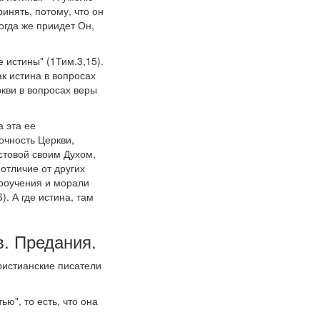
инять, потому, что он
Когда же приидет Он,
 истины" (1Тим.3,15).
ак истина в вопросах
ркви в вопросах веры
 эта ее
очность Церкви,
истовой своим Духом,
отличие от других
ероучения и морали
). А где истина, там
в. Предания.
ристианские писатели
ю", то есть, что она