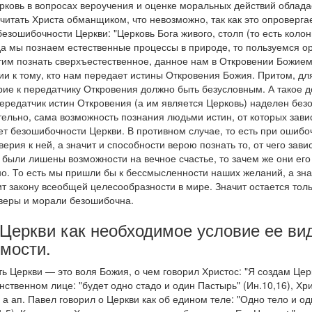
Церковь в вопросах вероучения и оценке моральных действий облад
читать Христа обманщиком, что невозможно, так как это опроверга
безошибочности Церкви: "Церковь Бога живого, столп (то есть коло
огда мы познаем естественные процессы в природе, то пользуемся 
им познать сверхъестественное, данное нам в Откровении Божием,
ии к тому, кто нам передает истины Откровения Божия. Притом, дл
ие к передатчику Откровения должно быть безусловным. А такое 
 передатчик истин Откровения (а им является Церковь) наделен бе
ельно, сама возможность познания людьми истин, от которых завис
ет безошибочности Церкви. В противном случае, то есть при ошибо
ерия к ней, а значит и способности верою познать то, от чего завис
 были лишены возможности на вечное счастье, то зачем же они его 
о. То есть мы пришли бы к бессмысленности наших желаний, а зна
ит закону всеобщей целесообразности в мире. Значит остается тол
 веры и морали безошибочна.
 Церкви как необходимое условие ее ви
мости.
ь Церкви — это воля Божия, о чем говорил Христос: "Я создам Це
нственном лице: "будет одно стадо и один Пастырь" (Ин.10,16), Хр
 а ап. Павел говорил о Церкви как об едином теле: "Одно тело и од