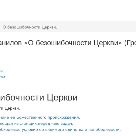
О безошибочности Церкви.
Данилов «О безошибочности Церкви» (Гро
и.
ви.
шибочности Церкви
ти Церкви.
ичине ее Божественного происхождения.
кающая из стоящих перед нею задач.
обходимое условие ее видимого единства и непобедимости.