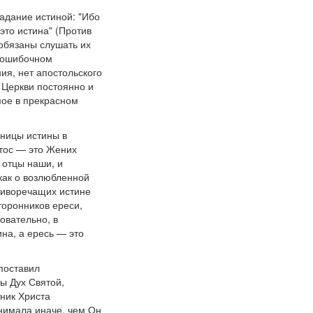
адание истиной: "Ибо
 это истина" (Против
 обязаны слушать их
езошибочном
ния, нет апостольского
е Церкви постоянно и
мое в прекрасном
вницы истины в
стос — это Жених
 отцы наши, и
как о возлюбленной
отиворечащих истине
торонников ереси,
овательно, в
на, а ересь — это
 поставил
бы Дух Святой,
тник Христа
онимала иначе, чем Он