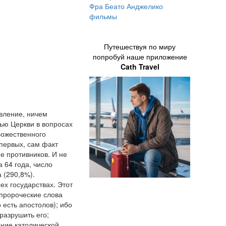
Фра Беато Анджелико
фильмы
Путешествуя по миру
попробуй наше приложение
Cath Travel
овление, ничем
ью Церкви в вопросах
Божественного
первых, сам факт
е противников. И не
а 64 года, число
 (290,8%).
ех государствах. Этот
 пророческие слова
 есть апостолов); ибо
 разрушить его;
ение католической