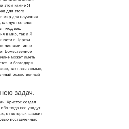
на этом камне Я
ав для этого
 в мир для научания
 следует со слов
бы плод ваш
ня в мир, так и Я
жности в Церкви
нгелистами, иных
еет Божественное
ричине может иметь
ется, и благодаря
ские, так называемые,
твенный Божественный
нею задач.
ач. Христос создал
ибо тогда все упадут
х, от которых зависит
ковью поставленных