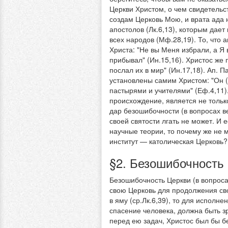
Церкви Христом, о чем свидетельст
создам Церковь Мою, и врата ада 
апостолов (Лк.6,13), которым дает
всех народов (Мф.28,19). То, что 
Христа: "Не вы Меня избрали, а Я 
прибывал" (Ин.15,16). Христос же 
послал их в мир" (Ин.17,18). Ап. 
установлены самим Христом: "Он (
пастырями и учителями" (Еф.4,11)
происхождение, является не тольк
дар безошибочности (в вопросах в
своей святости лгать не может. И
научные теории, то почему же не 
институт — католическая Церковь?
§2. Безошибочность
Безошибочность Церкви (в вопроса
свою Церковь для продолжения сво
в яму (ср.Лк.6,39), то для исполн
спасение человека, должна быть 
перед ею задач, Христос был бы 