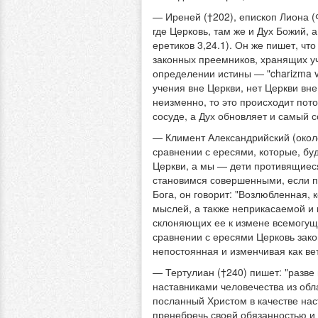
— Иреней (†202), епископ Лиона (
где Церковь, там же и Дух Божий, 
еретиков 3,24.1). Он же пишет, ч
законных преемников, хранящих у
определении истины — "charizma ver
учения вне Церкви, нет Церкви вне
неизменно, то это происходит пот
сосуде, а Дух обновляет и самый сос
— Климент Александрийский (около
сравнении с ересями, которые, бу
Церкви, а мы — дети противящиес
становимся совершенными, если пр
Бога, он говорит: "Возлюбленная,
мыслей, а также неприкасаемой и 
склоняющих ее к измене всемогуще
сравнении с ересями Церковь зако
непостоянная и изменчивая как вет
— Тертулиан (†240) пишет: "разве
наставниками человечества из обла
посланный Христом в качестве нас
пренебречь своей обязанностью и 