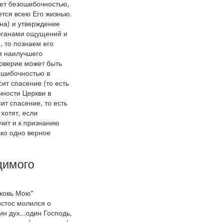
ает безошибочностью,
ется всею Его жизнью.
нна) и утверждение
органами ощущений и
 то познаем его
я наилучшего
доверие может быть
зошибочностью в
ит спасение (то есть
чности Церкви в
ит спасение, то есть
хотят, если
чит и к признанию
ько одно верное
димого
рковь Мою"
истос молился о
ин дух...один Господь,