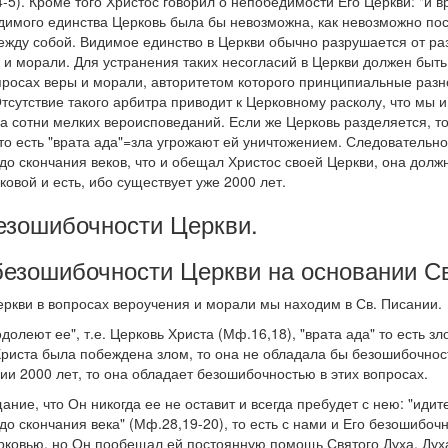
-5). Кроме того Христос говорил о непобедимости Его Церкви: "и вр
идимого единства Церковь была бы невозможна, как невозможно пос
ежду собой. Видимое единство в Церкви обычно разрушается от р
и морали. Для устранения таких несогласий в Церкви должен быть
просах веры и морали, авторитетом которого принципиальные раз
тсутствие такого арбитра приводит к Церковному расколу, что мы 
а сотни мелких вероисповеданий. Если же Церковь разделяется, то
то есть "врата ада"=зла угрожают ей уничтожением. Следовательно,
 до скончания веков, что и обещал Христос своей Церкви, она дол
ковой и есть, ибо существует уже 2000 лет.
безошибочности Церкви.
безошибочности Церкви на основании Св
ркви в вопросах вероучения и морали мы находим в Св. Писании.
одолеют ее", т.е. Церковь Христа (Мф.16,18), "врата ада" то есть зло
Христа была побеждена злом, то она не обладала бы безошибочнос
нии 2000 лет, то она обладает безошибочностью в этих вопросах.
ание, что Он никогда ее не оставит и всегда пребудет с нею: "идите
 до скончания века" (Мф.28,19-20), то есть с нами и Его безошибоч
рковью, но Он пообещал ей постоянную помощь Святого Духа, Дух