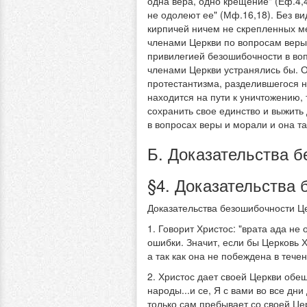
одна вера, одно крещение" (Еф.4,4
не одолеют ее" (Мф.16,18). Без в
кирпичей ничем не скрепленных м
членами Церкви по вопросам веры 
привилегией безошибочности в во
членами Церкви устранялись бы. О
протестантизма, разделившегося н
находится на пути к уничтожению, 
сохранить свое единство и выжить
в вопросах веры и морали и она та
Б. Доказательства 
§4. Доказательства 
Доказательства безошибочности Це
1. Говорит Христос: "врата ада не 
ошибки. Значит, если бы Церковь 
а так как она не побеждена в тече
2. Христос дает своей Церкви обещ
народы...и се, Я с вами во все дни
только сам пребывает со своей Це