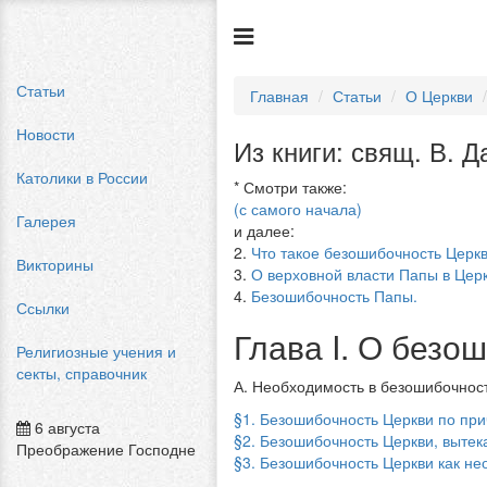
Статьи
Главная
Статьи
О Церкви
Новости
Из книги: свящ. В. 
Католики в России
* Смотри также:
(с самого начала)
Галерея
и далее:
2.
Что такое безошибочность Церкв
Викторины
3.
О верховной власти Папы в Церк
4.
Безошибочность Папы.
Ссылки
Глава I. О безо
Религиозные учения и
секты, справочник
А. Необходимость в безошибочнос
§1. Безошибочность Церкви по пр
6 августа
§2. Безошибочность Церкви, выте
Преображение Господне
§3. Безошибочность Церкви как не