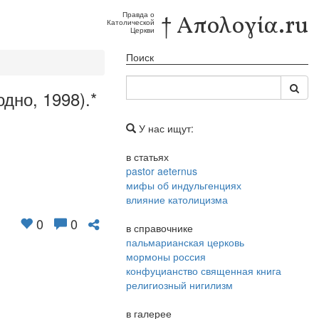
Правда о
† Απολογία.ru
Католической
Церкви
Поиск
дно, 1998).*
У нас ищут:
в статьях
pastor aeternus
мифы об индульгенциях
влияние католицизма
0
0
в справочнике
пальмарианская церковь
мормоны россия
конфуцианство священная книга
религиозный нигилизм
в галерее