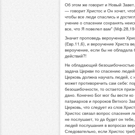
Об этом же говорит и Новый Завет.
— говорит Христос и Он хочет, что
чтобы все люди спаслись и достигл
учение о спасении сохранять неис
все, что Я повелел вам" (Мф.28,19
Значит проповедь вероучения Хрис
(Евр.11,6), и вероучение Христа в
вероучение, если бы не обладала 
действий?!
Не обладающий безошибочностью в
задача Церкви по спасению людей,
Церковь должна научать людей, с 
может противоречить сам себе: по
безошибочности, то остается призн
дано. Конечно Бог мог бы вести ко
патриархов и пророков Ветхого За
Церковь, что следует из слов Хрис
Христос связал вопрос спасения л
не послушает, то да будет он тебе,
людей послушания в вопросах веро
Следовательно, если Христос треб