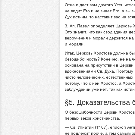
Отца и даст вам другого Утешителя
не видит Его и не знает Его; а вы 
Дух истины, то наставит вас на вся
3. Ап. Павел определяет Церковь Х
Это значит, что как свод здания д
вероучения и морали держится на 
и морали.
Итак, Церковь Христова должна бы
безошибочность? Конечно, не на ч
основана на присутствии в Церкви 
вдохновениями Св. Духа. Поэтому 
чисто человеческих, естественных
потому, что с ней Христос, а Христо
заблуждений уже нет, так как ист
§5. Доказательства 
О безошибочности Церкви Христов
первых веков христианства.
— Св. Игнатий (†107), епископ Ант
не подлежит порче, а тем самым за