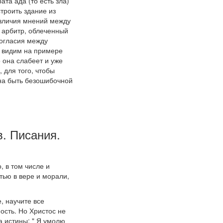
ата ада (то есть зла)
троить здание из
азличия мнений между
 арбитр, облеченный
ногласия между
и видим на примере
 она слабеет и уже
 для того, чтобы
жна быть безошибочной
. Писания.
, в том числе и
тью в вере и морали,
, научите все
ность. Но Христос не
а истины: " Я умолю