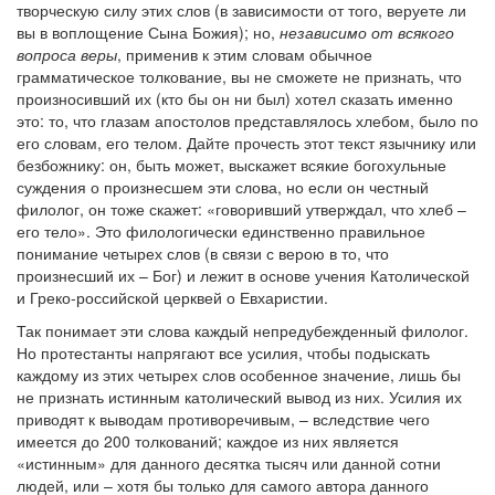
творческую силу этих слов (в зависимости от того, веруете ли
вы в воплощение Сына Божия); но,
независимо от всякого
вопроса веры
, применив к этим словам обычное
грамматическое толкование, вы не сможете не признать, что
произносивший их (кто бы он ни был) хотел сказать именно
это: то, что глазам апостолов представлялось хлебом, было по
его словам, его телом. Дайте прочесть этот текст язычнику или
безбожнику: он, быть может, выскажет всякие богохульные
суждения о произнесшем эти слова, но если он честный
филолог, он тоже скажет: «говоривший утверждал, что хлеб –
его тело». Это филологически единственно правильное
понимание четырех слов (в связи с верою в то, что
произнесший их – Бог) и лежит в основе учения Католической
и Греко-российской церквей о Евхаристии.
Так понимает эти слова каждый непредубежденный филолог.
Но протестанты напрягают все усилия, чтобы подыскать
каждому из этих четырех слов особенное значение, лишь бы
не признать истинным католический вывод из них. Усилия их
приводят к выводам противоречивым, – вследствие чего
имеется до 200 толкований; каждое из них является
«истинным» для данного десятка тысяч или данной сотни
людей, или – хотя бы только для самого автора данного