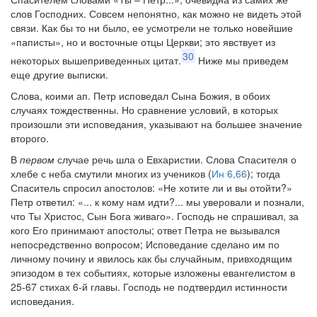
слов Господних. Совсем непонятно, как можно не видеть этой
связи. Как бы то ни было, ее усмотрели не только новейшие
«паписты», но и восточные отцы Церкви; это явствует из
30
некоторых вышеприведенных цитат.
Ниже мы приведем
еще другие выписки.
Слова, коими ап. Петр исповедал Сына Божия, в обоих
случаях тождественны. Но сравнение условий, в которых
произошли эти исповедания, указывают на большее значение
второго.
В
первом
случае речь шла о Евхаристии. Слова Спасителя о
хлебе с неба смутили многих из учеников (
Ин 6,66
); тогда
Спаситель спросил апостолов: «Не хотите ли и вы отойти?»
Петр ответил: «... к кому нам идти?... мы уверовали и познали,
что Ты Христос, Сын Бога живаго». Господь не спрашивал, за
кого Его принимают апостолы; ответ Петра не вызывался
непосредственно вопросом; Исповедание сделано им по
личному почину и явилось как бы случайным, привходящим
эпизодом в тех событиях, которые изложены евангелистом в
25-67 стихах 6-й главы. Господь не подтвердил истинности
исповедания.