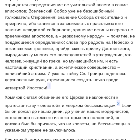
отрицается сосредоточение ее учительской власти в сонме
епископов; Вселенский Собор уже не безошибочный
толкователь Откровения: значение Собора относительно и
призрачно, ибо ставится в зависимость от расплывчатого
понятия невидимой соборности; хранение истины вверено не
преемникам апостолов, а «церковному народу», – понятие, не
поддающееся определению; слова про радость на Небесах о
покаявшемся грешнике, пройдя сквозь призму Достоевского,
выродились у многих его последователей в утверждение, что
человек, живущий во грехе, но мучающийся им, и есть
настоящий христианин, а аскетическое совершенство –
величайший эгоизм. И уже на тайну Св. Троицы поднялись
дерзновенные руки, стремящиеся создать нечто вроде
1
четвертой Ипостаси!
Хомяков считал обвинение его Церкви в наклонности к
2
протестантству «клеветой» и «верхом бессмыслицы».
Если
бы он дожил до наших дней, до учения наших модернистов,
естественно вытекшего из некоторых его положений, он
должен был бы признать, что ни клеветы, ни бессмыслицы в
указанном упреке не заключалось.
Для людей этого толка святоотеческие тексты имеют ту же