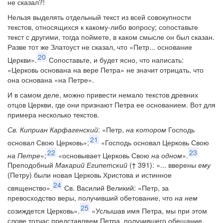
не сказал?!
Нельзя выделять отдельный текст из всей совокупности
текстов, относящихся к какому-либо вопросу; сопоставьте
текст с другими, тогда поймете, в каком смысле он был сказан.
Разве тот же Златоуст не сказал, что «Петр... основание
20
Церкви».
Сопоставьте, и будет ясно, что написать:
«Церковь основана на вере Петра» не значит отрицать, что
она основана «на Петре».
И в самом деле, можно привести немало текстов древних
отцов Церкви, где они признают Петра ее основанием. Вот для
примера несколько текстов.
Св. Киприан Карфагенский
: «Петр,
на котором
Господь
21
основал Свою Церковь»;
«Господь основал Церковь Свою
22
23
на Петре
»;
«основывает Церковь Свою
на одном
».
Преподобный
Макарий Египетский
(† 391): «... вверены
ему
(Петру) были новая Церковь Христова и истинное
24
священство».
Св. Василий Великий: «Петр, за
превосходство веры, получивший обетование, что
на нем
25
созиждется Церковь».
«Услышав имя Петра, мы при этом
слове тотчас представляем Петра, получившего обещание,