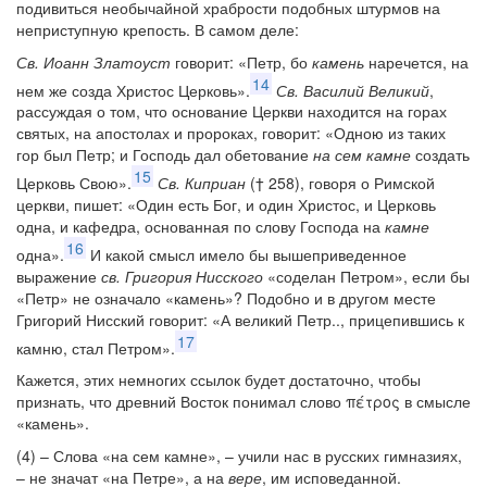
подивиться необычайной храбрости подобных штурмов на
неприступную крепость. В самом деле:
Св. Иоанн Златоуст
говорит: «Петр, бо
камень
наречется, на
14
нем же созда Христос Церковь».
Св. Василий Великий
,
рассуждая о том, что основание Церкви находится на горах
святых, на апостолах и пророках, говорит: «Одною из таких
гор был Петр; и Господь дал обетование
на сем камне
создать
15
Церковь Свою».
Св. Киприан
(† 258), говоря о Римской
церкви, пишет: «Один есть Бог, и один Христос, и Церковь
одна, и кафедра, основанная по слову Господа на
камне
16
одна».
И какой смысл имело бы вышеприведенное
выражение
св. Григория Нисского
«соделан Петром», если бы
«Петр» не означало «камень»? Подобно и в другом месте
Григорий Нисский говорит: «А великий Петр.., прицепившись к
17
камню, стал Петром».
Кажется, этих немногих ссылок будет достаточно, чтобы
признать, что древний Восток понимал слово πέτρος в смысле
«камень».
(4) – Слова «на сем камне», – учили нас в русских гимназиях,
– не значат «на Петре», а на
вере
, им исповеданной.