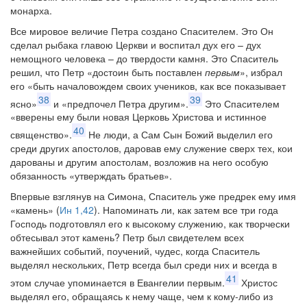
монарха.
Все мировое величие Петра создано Спасителем. Это Он
сделал рыбака главою Церкви и воспитал дух его – дух
немощного человека – до твердости камня. Это Спаситель
решил, что Петр «достоин быть поставлен
первым
», избрал
его «быть началовождем своих учеников, как все показывает
38
39
ясно»
и «предпочел Петра другим».
Это Спасителем
«вверены ему были новая Церковь Христова и истинное
40
священство».
Не люди, а Сам Сын Божий выделил его
среди других апостолов, даровав ему служение сверх тех, кои
дарованы и другим апостолам, возложив на него особую
обязанность «утверждать братьев».
Впервые взглянув на Симона, Спаситель уже предрек ему имя
«камень» (
Ин 1,42
). Напоминать ли, как затем все три года
Господь подготовлял его к высокому служению, как творчески
обтесывал этот камень? Петр был свидетелем всех
важнейших событий, поучений, чудес, когда Спаситель
выделял нескольких, Петр всегда был среди них и всегда в
41
этом случае упоминается в Евангелии первым.
Христос
выделял его, обращаясь к нему чаще, чем к кому-либо из