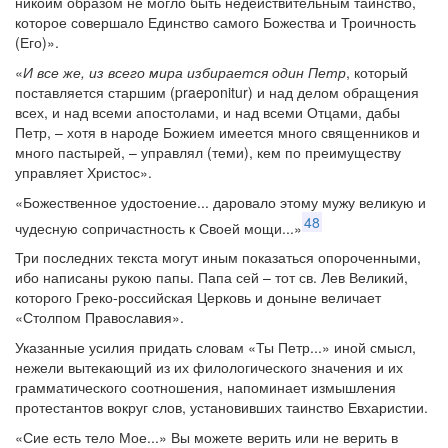
никоим образом не могло быть недействительным таинство,
которое совершало Единство самого Божества и Троичность
(Его)».
«
И все же, из всего мира избирается один Петр
, который
поставляется старшим (praeponitur) и над делом обращения
всех, и над всеми апостолами, и над всеми Отцами, дабы
Петр, – хотя в народе Божием имеется много священников и
много пастырей, – управлял (теми), кем по преимуществу
управляет Христос».
«Божественное удостоение... даровало этому мужу великую и
48
чудесную сопричастность к Своей мощи...»
Три последних текста могут иным показаться опороченными,
ибо написаны рукою папы. Папа сей – тот св. Лев Великий,
которого Греко-российская Церковь и доныне величает
«Столпом Православия».
Указанные усилия придать словам «Ты Петр...» иной смысл,
нежели вытекающий из их филологического значения и их
грамматического соотношения, напоминает измышления
протестантов вокруг слов, установивших таинство Евхаристии.
«Сие есть тело Мое...» Вы можете верить или не верить в