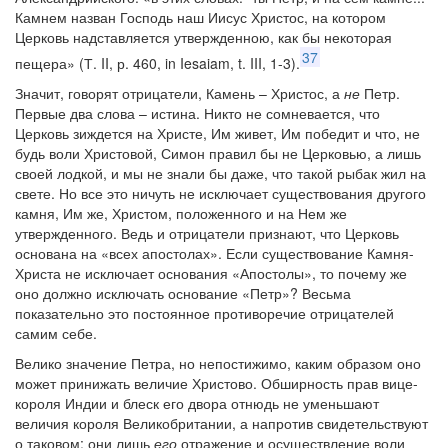
Камнем назван Господь наш Иисус Христос, на котором
Церковь надставляется утвержденною, как бы некоторая
37
пещера» (Т. II, р. 460, in Iesaiam, t. III, 1-3).
Значит, говорят отрицатели, Камень – Христос, а
не
Петр.
Первые два слова – истина. Никто не сомневается, что
Церковь зиждется на Христе, Им живет, Им победит и что, не
будь воли Христовой, Симон правил бы не Церковью, а лишь
своей лодкой, и мы не знали бы даже, что такой рыбак жил на
свете. Но все это ничуть не исключает существования другого
камня, Им же, Христом, положенного и на Нем же
утвержденного. Ведь и отрицатели признают, что Церковь
основана на «всех апостолах». Если существование Камня-
Христа не исключает основания «Апостолы», то почему же
оно должно исключать основание «Петр»? Весьма
показательно это постоянное противоречие отрицателей
самим себе.
Велико значение Петра, но непостижимо, каким образом оно
может принижать величие Христово. Обширность прав вице-
короля Индии и блеск его двора отнюдь не уменьшают
величия короля Великобритании, а напротив свидетельствуют
о таковом: они лишь
его
отражение и осуществление воли