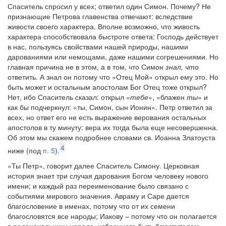
Спаситель спросил у всех; ответил один Симон. Почему? Не
признающие Петрова главенства отвечают: вследствие
живости своего характера. Вполне возможно, что живость
характера способствовала быстроте ответа: Господь действует
в нас, пользуясь свойствами нашей природы, нашими
дарованиями или немощами, даже нашими согрешениями. Но
главная причина не в этом, а в том, что Симон
знал, что
ответить. А знал он потому что «Отец Мой» открыл ему это. Но
быть может и остальным апостолам Бог Отец тоже открыл?
Нет, ибо Спаситель сказал: открыл «
тебе
», «блажен
ты
» и
как бы подчеркнул: «ты, Симон, сын Ионин». Петр ответил за
всех, но ответ его не есть выражение верования остальных
апостолов в ту минуту: вера их тогда была еще несовершенна.
Об этом мы скажем подробнее словами св. Иоанна Златоуста
4
ниже (под
п. 5
).
«Ты Петр», говорит далее Спаситель Симону. Церковная
история знает три случая дарования Богом человеку нового
имени; и каждый раз переименование было связано с
событиями мирового значения. Авраму и Саре дается
благословение в именах, потому что от их семени
благословятся все народы; Иакову – потому что он полагается
в родоначальники народа, избранного быть блюстителем