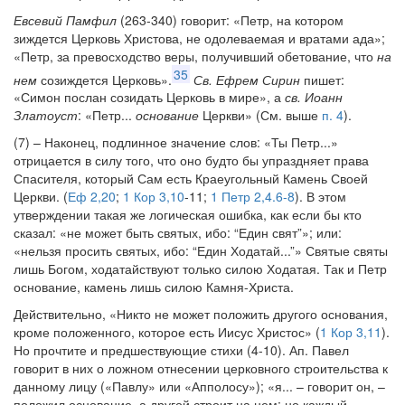
Евсевий Памфил
(263-340) говорит: «Петр, на котором
зиждется Церковь Христова, не одолеваемая и вратами ада»;
«Петр, за превосходство веры, получивший обетование, что
на
35
нем
созиждется Церковь».
Св. Ефрем Сирин
пишет:
«Симон послан созидать Церковь в мире», а
св. Иоанн
Златоуст
: «Петр...
основание
Церкви» (См. выше
п. 4
).
(7) – Наконец, подлинное значение слов: «Ты Петр...»
отрицается в силу того, что оно будто бы упраздняет права
Спасителя, который Сам есть Краеугольный Камень Своей
Церкви. (
Еф 2,20
;
1 Кор 3,10
-11;
1 Петр 2,4.6-8
). В этом
утверждении такая же логическая ошибка, как если бы кто
сказал: «не может быть святых, ибо: “Един свят”»; или:
«нельзя просить святых, ибо: “Един Ходатай...”» Святые святы
лишь Богом, ходатайствуют только силою Ходатая. Так и Петр
основание, камень лишь силою Камня-Христа.
Действительно, «Никто не может положить другого основания,
кроме положенного, которое есть Иисус Христос» (
1 Кор 3,11
).
Но прочтите и предшествующие стихи (4-10). Ап. Павел
говорит в них о ложном отнесении церковного строительства к
данному лицу («Павлу» или «Апполосу»); «я... – говорит он, –
положил основание, а другой строит на нем; но каждый