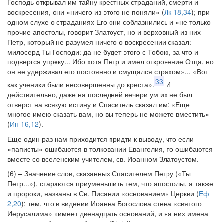
Господь открывал им тайну крестных страданий, смерти и
воскресения, они «ничего из этого не поняли» (
Лк 18,34
); при
одном слухе о страданиях Его они соблазнились и «не только
прочие апостолы, говорит Златоуст, но и верховный из них
Петр, который не разумея ничего о воскресении сказал:
милосерд Ты Господи: да не будет этого с Тобою, за что и
подвергся упреку... Ибо хотя Петр и имел откровение Отца, но
он не удерживал его постоянно и смущался страхом»... «Вот
33
как ученики были несовершенны до креста».
И
действительно, даже на последней вечери ум их не был
отверст на всякую истину и Спаситель сказал им: «Еще
многое имею сказать вам, но вы теперь не можете вместить»
(
Ин 16,12
).
Еще один раз нам приходится придти к выводу, что если
«паписты» ошибаются в толковании Евангелия, то ошибаются
вместе со вселенским учителем, св. Иоанном Златоустом.
(6) – Значение слов, сказанных Спасителем Петру («Ты
Петр...»), стараются приуменьшить тем, что апостолы, а также
и пророки, названы в Св. Писании «основанием» Церкви (
Еф
2,20
); тем, что в видении Иоанна Богослова стена «святого
Иерусалима» «имеет двенадцать оснований, и на них имена