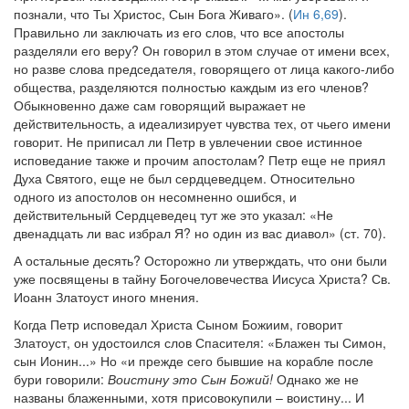
познали, что Ты Христос, Сын Бога Живаго». (
Ин 6,69
).
Правильно ли заключать из его слов, что все апостолы
разделяли его веру? Он говорил в этом случае от имени всех,
но разве слова председателя, говорящего от лица какого-либо
общества, разделяются полностью каждым из его членов?
Обыкновенно даже сам говорящий выражает не
действительность, а идеализирует чувства тех, от чьего имени
говорит. Не приписал ли Петр в увлечении свое истинное
исповедание также и прочим апостолам? Петр еще не приял
Духа Святого, еще не был сердцеведцем. Относительно
одного из апостолов он несомненно ошибся, и
действительный Сердцеведец тут же это указал: «Не
двенадцать ли вас избрал Я? но один из вас диавол» (ст. 70).
А остальные десять? Осторожно ли утверждать, что они были
уже посвящены в тайну Богочеловечества Иисуса Христа? Св.
Иоанн Златоуст иного мнения.
Когда Петр исповедал Христа Сыном Божиим, говорит
Златоуст, он удостоился слов Спасителя: «Блажен ты Симон,
сын Ионин...» Но «и прежде сего бывшие на корабле после
бури говорили:
Воистину это Сын Божий!
Однако же не
названы блаженными, хотя присовокупили – воистину... И