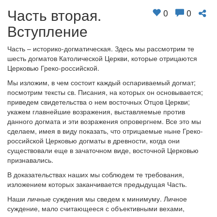
Часть вторая.
0
0
Обратная связь
Вступление
mail@apologia.ru
Часть – историко-догматическая. Здесь мы рассмотрим те
Отправить сообщение
шесть догматов Католической Церкви, которые отрицаются
Церковью Греко-российской.
Вход
Мы изложим, в чем состоит каждый оспариваемый догмат;
посмотрим тексты св. Писания, на которых он основывается;
приведем свидетельства о нем восточных Отцов Церкви;
укажем главнейшие возражения, выставляемые против
данного догмата и эти возражения опровергнем. Все это мы
сделаем, имея в виду показать, что отрицаемые ныне Греко-
российской Церковью догматы в древности, когда они
существовали еще в зачаточном виде, восточной Церковью
признавались.
В доказательствах наших мы соблюдем те требования,
изложением которых заканчивается предыдущая Часть.
Наши личные суждения мы сведем к минимуму. Личное
суждение, мало считающееся с объективными вехами,