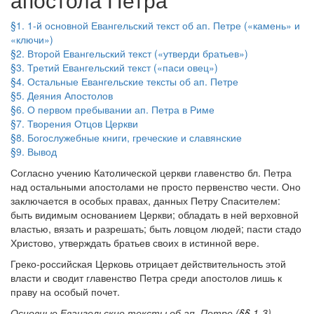
§1. 1-й основной Евангельский текст об ап. Петре («камень» и
«ключи»)
§2. Второй Евангельский текст («утверди братьев»)
§3. Третий Евангельский текст («паси овец»)
§4. Остальные Евангельские тексты об ап. Петре
§5. Деяния Апостолов
§6. О первом пребывании ап. Петра в Риме
§7. Творения Отцов Церкви
§8. Богослужебные книги, греческие и славянские
§9. Вывод
Согласно учению Католической церкви главенство бл. Петра
над остальными апостолами не просто первенство чести. Оно
заключается в особых правах, данных Петру Спасителем:
быть видимым основанием Церкви; обладать в ней верховной
властью, вязать и разрешать; быть ловцом людей; пасти стадо
Христово, утверждать братьев своих в истинной вере.
Греко-российская Церковь отрицает действительность этой
власти и сводит главенство Петра среди апостолов лишь к
праву на особый почет.
Основные Евангельские тексты об ап. Петре (§§ 1-3)
.