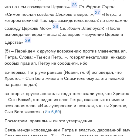
26
что на нем созиждется Церковь».
Св. Ефрем Сирин
:
27
«Симон послан
создать Церковь
в мире...»,
«Петр.., о
котором великий Пастырь засвидетельствовал:
на сем камне
28
созижду Церковь Мою».
Св. Иоанн Златоуст
: «После
исповедания веры – власть; за верою – вручение Церкви и
29
Царства».
(5) – Перейдем к другому возражению против главенства ап.
Петра. Слова: «Ты еси Петр...», говорят некатолики, никаких
особых прав ап. Петру не сообщили, ибо:
во-первых, Петр уже раньше (Иоанн, гл. 6) исповедал, что
Христос – Сын Бога живого и Спаситель ему за это никакой
награды не дал;
во-вторых другие апостолы тогда тоже знали уже, что Христос
– Сын Божий; это видно из слов Петра, сказанных от имени
всех апостолов: «И
мы
уверовали и познали, что ты Христос,
Сын Бога живаго». (
Ин 6,69
).
Посмотрим, правильны ли эти утверждения.
Связь между исповеданием Петра и властью, дарованной ему
Спасителем словами «Ты – Петр...», очевидна из самих же