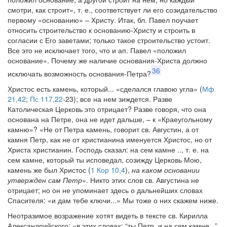
смотри, как строит», т. е., соответствует ли его созидательство
первому «основанию» – Христу. Итак, бл. Павел поучает
относить строительство к основанию-Христу и строить в
согласии с Его заветами; только такое строительство устоит.
Все это не исключает того, что и ап. Павел «положил
основание». Почему же наличие основания-Христа должно
36
исключать возможность основания-Петра?
Христос есть камень, который... «сделался главою угла» (
Мф
21,42
;
Пс 117,22
-23); все на нем зиждется. Разве
Католическая Церковь это отрицает? Разве говоря, что она
основана на Петре, она не идет дальше, – к «Краеугольному
камню»? «Не от Петра камень, говорит св. Августин, а от
камня Петр, как не от христианина именуется Христос, но от
Христа христианин. Господь сказал: на сем камне .., т. е. на
сем камне, который ты исповедал, созижду Церковь Мою,
камень же был Христос (
1 Кор 10,4
),
на каком основании
утвержден сам Петр
». Никто этих слов св. Августина не
отрицает; но он не упоминает здесь о дальнейших словах
Спасителя: «и дам тебе ключи...» Мы тоже о них скажем ниже.
Неотразимое возражение хотят видеть в тексте св. Кирилла
Александрийского: «в этих словах: “ты Петр, и на сем камне...”