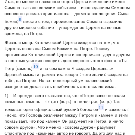
Итак, по мнению названных отцов Церкви изменение имени
Симона вызвано великим событием – исповеданием Симоном
основного догмата христианства – догмата воплощения Сына
9
Божия;
вместе с тем, переименование Симона выразило
другое мировое событие – утверждение Церкви на вечные
времена, на Петре.
Жизнь и мощь Католической Церкви зиждется на том, что
Церковь основана Сыном Божиим на Петре. Посему
противники Католической Церкви и соперничают друг с другом
в тщетных усилиях оспорить достоверность этого факта. «Ты
10
Петр (камень)
и на сем камне Я создам Церковь...»
Здравый смысл и грамматика говорят: «это значит: создам на
тебе, на Петре». Но вот непокорный ум человеческий
изощряется доказывать ошибочность этого силлогизма.
1) – И прежде всего оказывается, что «Петр» вовсе не значит
«камень»: камень – πέτρα (ж. р.), а не πέτρος (м. р.) Так
11
толковал один официальный русский богослов
и заключал:
«ясно, что Господь различает между Петром и камнем и этим
показывает, что под камнем Он разумеет не Петра, а нечто
совсем другое». Что именно «совсем другое» разумеет
Спасителе под «камнем» автор не говорит. Да это для нас и