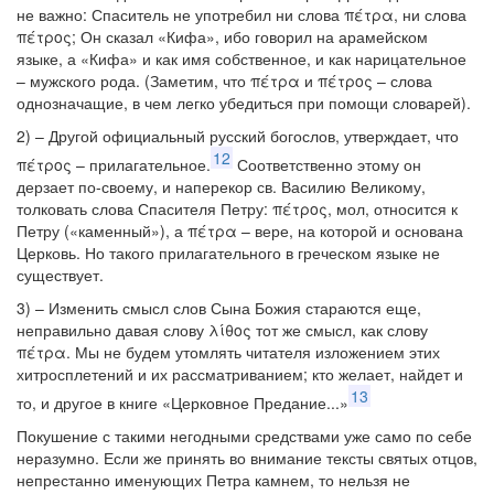
не важно: Спаситель не употребил ни слова πέτρα, ни слова
πέτρος; Он сказал «Кифа», ибо говорил на арамейском
языке, а «Кифа» и как имя собственное, и как нарицательное
– мужского рода. (Заметим, что πέτρα и πέτρος – слова
однозначащие, в чем легко убедиться при помощи словарей).
2) – Другой официальный русский богослов, утверждает, что
12
πέτρος – прилагательное.
Соответственно этому он
дерзает по-своему, и наперекор св. Василию Великому,
толковать слова Спасителя Петру: πέτρος, мол, относится к
Петру («каменный»), а πέτρα – вере, на которой и основана
Церковь. Но такого прилагательного в греческом языке не
существует.
3) – Изменить смысл слов Сына Божия стараются еще,
неправильно давая слову λίθος тот же смысл, как слову
πέτρα. Мы не будем утомлять читателя изложением этих
хитросплетений и их рассматриванием; кто желает, найдет и
13
то, и другое в книге «Церковное Предание...»
Покушение с такими негодными средствами уже само по себе
неразумно. Если же принять во внимание тексты святых отцов,
непрестанно именующих Петра камнем, то нельзя не