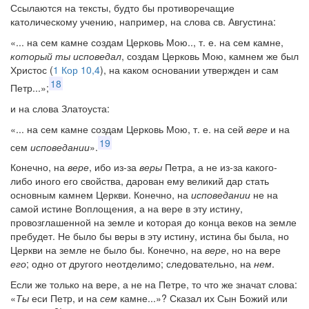
Ссылаются на тексты, будто бы противоречащие
католическому учению, например, на слова св. Августина:
«... на сем камне создам Церковь Мою.., т. е. на сем камне,
который ты исповедал
, создам Церковь Мою, камнем же был
Христос (
1 Кор 10,4
), на каком основании утвержден и сам
18
Петр...»;
и на слова Златоуста:
«... на сем камне создам Церковь Мою, т. е. на сей
вере
и на
19
сем
исповедании
».
Конечно, на
вере
, ибо из-за
веры
Петра, а не из-за какого-
либо иного его свойства, дарован ему великий дар стать
основным камнем Церкви. Конечно, на
исповедании
не на
самой истине Воплощения, а на вере в эту истину,
провозглашенной на земле и которая до конца веков на земле
пребудет. Не было бы веры в эту истину, истина бы была, но
Церкви на земле не было бы. Конечно, на
вере
, но на вере
его
; одно от другого неотделимо; следовательно, на
нем
.
Если же только на вере, а не на Петре, то что же значат слова:
«
Ты
еси Петр, и на
сем
камне...»? Сказал их Сын Божий или