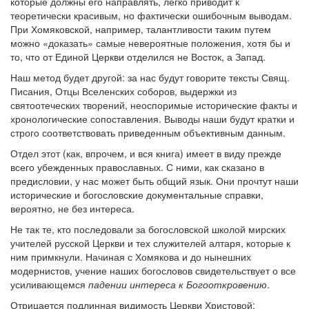
которые должны его направлять, легко приводит к
теоретически красивым, но фактически ошибочным выводам.
При Хомяковской, например, талантливости таким путем
можно «доказать» самые невероятные положения, хотя бы и
то, что от Единой Церкви отделился не Восток, а Запад.
Наш метод будет другой: за нас будут говорите тексты Свящ.
Писания, Отцы Вселенских соборов, выдержки из
святоотеческих творений, неоспоримые исторические факты и
хронологические сопоставления. Выводы наши будут кратки и
строго соответствовать приведенным объективным данным.
Отдел этот (как, впрочем, и вся книга) имеет в виду прежде
всего убежденных православных. С ними, как сказано в
предисловии, у нас может быть общий язык. Они прочтут наши
исторические и богословские документальные справки,
вероятно, не без интереса.
Не так те, кто последовали за богословской школой мирских
учителей русской Церкви и тех служителей алтаря, которые к
ним примкнули. Начиная с Хомякова и до нынешних
модернистов, учение наших богословов свидетельствует о все
усиливающемся
падении интереса к Богооткровению
.
Отрицается подлинная видимость Церкви Христовой;