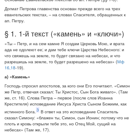
Догмат Петрова главенства основан прежде всего на трех
евангельских текстах, – на словах Спасителя, обращенных к
ап. Петру.
§ 1. 1-й текст («камень» и «ключи»)
«Ты – Петр, и на сем камне Я создам Церковь Мою, и врата
ада не одолеют ее; и дам тебе ключи Царства Небесного: и
что свяжешь на земле, то будет связано на небесах, и что
разрешишь на земле, то будет разрешено на небесах» (
Мф
16,18
-19).
а) «Камень»
Господь спросил апостолов, за кого они Его почитают. «Симон
же Петр, отвечая сказал: Ты Христос, Сын Бога живаго». (Там
же, ст. 16). Слова Петра – первое (после слов Иоанна
Крестителя) исповедание Иисуса Христа Сыном Божиим, как
3
истинного Бога.
В ответ на это исповедание Спаситель
сказал Симону: «блажен ты, Симон, сын Ионин; потому что не
плоть и кровь открыли тебе это, но Отец Мой, сущий на
небесах» (Там же, 17).