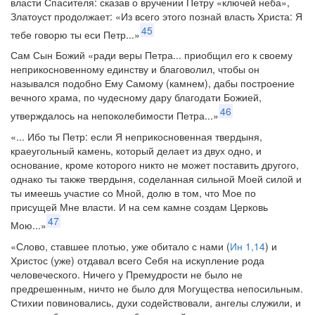
власти Спасителя: сказав о вручении Петру «ключей неба»,
Златоуст продолжает: «Из всего этого познай власть Христа: Я
45
тебе говорю ты еси Петр...»
Сам Сын Божий «ради веры Петра... приобщил его к своему
неприкосновенному единству и благоволил, чтобы он
назывался подобно Ему Самому (камнем), дабы построение
вечного храма, по чудесному дару благодати Божией,
46
утверждалось на непоколебимости Петра...»
«... Ибо ты Петр: если Я неприкосновенная твердыня,
краеугольный камень, который делает из двух одно, и
основание, кроме которого никто не может поставить другого,
однако ты также твердыня, соделанная сильной Моей силой и
ты имеешь участие со Мной, долю в том, что Мое по
присущей Мне власти. И на сем камне создам Церковь
47
Мою...»
«Слово, ставшее плотью, уже обитало с нами (
Ин 1,14
) и
Христос (уже) отдавал всего Себя на искупление рода
человеческого. Ничего у Премудрости не было не
предрешенным, ничто не было для Могущества непосильным.
Стихии повиновались, духи содействовали, ангелы служили, и