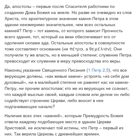
Да, апостолы – первые после Спасителя работники по
созданию Дома Божия на земле. Но разве не очевидно из слов
Христа, что архитектурное значение камня-Петра в этом
здании неизмеримо значительнее, чем всех остальных
камней? Петр – тот камень, от которого зависит Прочность
всего здания, тот, который на веки обеспечивает его от
одоления силами ада. Остальные апостолы в совокупности
тоже составляют основание (не πέτρα, а θεμέλιον); Они
получили ту же власть, но в меньшей степени; служение Петра
превосходит их служение в меру превосходства его веры.
Наконец указание Священного Писания (
1 Петр 2,5
), что все
верующие должны, «как живые камни» устроять «из себя дом
духовный», ни в малейшей степени не равняет нас ни камню-
Петру, ни прочим апостолам; кто же из верующих не сознает,
что каждой мыслью своей, каждым словом или делом он либо
содействует строению Церкви, либо вносит в нее
подтачивающее начало?
Наличие всех этих «камней», которым Премудрость Божия
отвела каждому подобающее место в здании Церкви
Христовой, не исключает той истины, что Петр – первый из
них. Так верила Церковь с древнейших времен.