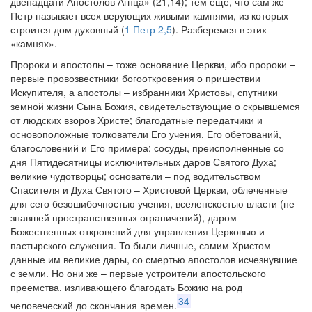
двенадцати Апостолов Агнца» (21,14); тем еще, что сам же
Петр называет всех верующих живыми камнями, из которых
строится дом духовный (
1 Петр 2,5
). Разберемся в этих
«камнях».
Пророки и апостолы – тоже основание Церкви, ибо пророки –
первые провозвестники богооткровения о пришествии
Искупителя, а апостолы – избранники Христовы, спутники
земной жизни Сына Божия, свидетельствующие о скрывшемся
от людских взоров Христе; благодатные передатчики и
основоположные толкователи Его учения, Его обетований,
благословений и Его примера; сосуды, преисполненные со
дня Пятидесятницы исключительных даров Святого Духа;
великие чудотворцы; основатели – под водительством
Спасителя и Духа Святого – Христовой Церкви, облеченные
для сего безошибочностью учения, вселенскостью власти (не
знавшей пространственных ограничений), даром
Божественных откровений для управления Церковью и
пастырского служения. То были личные, самим Христом
данные им великие дары, со смертью апостолов исчезнувшие
с земли. Но они же – первые устроители апостольского
преемства, изливающего благодать Божию на род
34
человеческий до скончания времен.