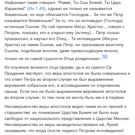
Нафанаил также говорил: “Равви, Ты Сын Божий, Ты Царь
Израилев!” (
Ин 1,49
), однако не только не называется
блаженным, но еще обличается Господом... За что же Петр
называется блаженным? За то, что он исповедал (Господа)
истинным Сыном. По сей причине Иисус Христос.., говоря с
Петром, показал, кто и открыл ему (истину)... Петр только
произносил, а научал его Отец... Те исповедали (Иисуса
Христа) не таким Сыном, как Петр, но признавали воистину
Сыном, подобным многим, даже превосходящим многих,
32
только не из самой сущности Отца рожденным».
Из поучения великого отца Церкви, да и из самого Св.
Предания явствует, что вера апостолов не была совершенна и
что ответ Петра во втором случае не был выражением
верования собратьев его, а исповеданием по откровению
свыше. Если оно не было выражением верования апостолов
во втором случае, то тем паче не могло быть им и в первом.
Несовершенство веры апостолов видно также из их прений о
старшинстве: их понимание Царства Божия не было еще
свободно от национального представления о Царстве Мессии.
Несовершенство их веры засвидетельствовано ев. Лукой,
сказавшим, что когда (после первого Петрова исповедания)