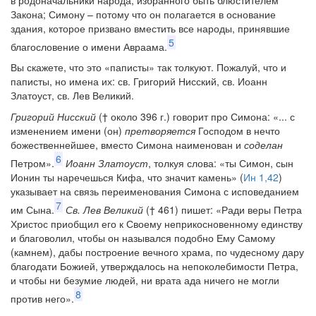
Закона; Симону – потому что он полагается в основание
здания, которое призвано вместить все народы, принявшие
5
благословение о имени Авраама.
Вы скажете, что это «паписты» так толкуют. Пожалуй, что и
паписты, но имена их: св. Григорий Нисский, св. Иоанн
Златоуст, св. Лев Великий.
Григорий Нисский
(† около 396 г.) говорит про Симона: «... с
изменением имени (он)
претворяется
Господом в нечто
божественнейшее, вместо Симона наименован и
соделан
6
Петром».
Иоанн Златоуст
, толкуя слова: «ты Симон, сын
Ионин ты наречешься Кифа, что значит камень» (
Ин 1,42
)
указывает на связь переименования Симона с исповеданием
7
им Сына.
Св. Лев Великий
(† 461) пишет: «Ради веры Петра
Христос приобщил его к Своему неприкосновенному единству
и благоволил, чтобы он назывался подобно Ему Самому
(камнем), дабы построение вечного храма, по чудесному дару
благодати Божией, утверждалось на непоколебимости Петра,
и чтобы ни безумие людей, ни врата ада ничего не могли
8
против него».