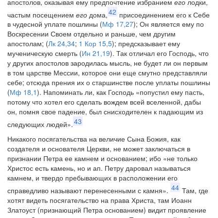
апостолов, оказывая ему предпочтение избранием
его
лодки,
42
частым посещением
его
дома,
присоединением его к Себе
в чудесной уплате пошлины (
Мф 17,27
); Он является ему по
Воскресении Своем отдельно и раньше, чем другим
апостолам; (
Лк 24,34
;
1 Кор 15,5
); предсказывает ему
мученическую смерть (
Ин 21,19
). Так отличал его Господь, что
у других апостолов зародилась мысль, не будет ли он первым
в том царстве Мессии, которое они еще смутно представляли
себе; отсюда прения их о старшинстве после уплаты пошлины
(
Мф 18,1
). Напоминать ли, как Господь «попустил ему пасть,
потому что хотел его сделать вождем всей вселенной, дабы
он, помня свое падение, был снисходителен к падающим из
43
следующих людей».
Никакого посягательства на величие Сына Божия, как
создателя и основателя Церкви, не может заключаться в
признании Петра ее камнем и основанием; ибо «не только
Христос есть камень, но и ап. Петру даровал называться
камнем, и твердо пребывающих в расположении его
44
справедливо называют перенесенными с камня».
Там, где
хотят видеть посягательство на права Христа, там Иоанн
Златоуст (признающий Петра основанием) видит проявление