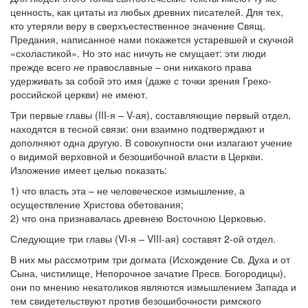
ценность, как цитаты из любых древних писателей. Для тех,
кто утеряли веру в сверхъестественное значение Свящ.
Предания, написанное нами покажется устаревшей и скучной
«схоластикой». Но это нас ничуть не смущает: эти люди
прежде всего
не
православные – они никакого права
удерживать за собой это имя (даже с точки зрения Греко-
российской церкви) не имеют.
Три первые главы (III-я – V-ая), составляющие первый отдел,
находятся в тесной связи: они взаимно подтверждают и
дополняют одна другую. В совокупности они излагают учение
о видимой верховной и безошибочной власти в Церкви.
Изложение имеет целью показать:
1) что власть эта – не человеческое измышление, а
осуществление Христова обетования;
2) что она признавалась древнею Восточною Церковью.
Следующие три главы (VI-я – VIII-ая) составят 2-ой отдел.
В них мы рассмотрим три догмата (Исхождение Св. Духа и от
Сына, чистилище, Непорочное зачатие Пресв. Богородицы),
они по мнению некатоликов являются измышлением Запада и
тем свидетельствуют против безошибочности римского