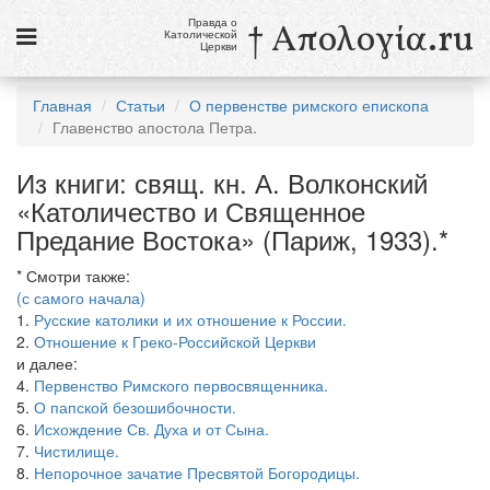
Правда о
† Απολογία.ru
Католической
Церкви
Статьи
Главная
Статьи
О первенстве римского епископа
Главенство апостола Петра.
Новости
Из книги: свящ. кн. А. Волконский
Католики в России
«Католичество и Священное
Галерея
Предание Востока» (Париж, 1933).*
Викторины
* Смотри также:
(с самого начала)
Ссылки
1.
Русские католики и их отношение к России.
2.
Отношение к Греко-Российской Церкви
Религиозные учения и секты, справочник
и далее:
4.
Первенство Римского первосвященника.
5.
О папской безошибочности.
6 августа
6.
Исхождение Св. Духа и от Сына.
Преображение Господне
7.
Чистилище.
8.
Непорочное зачатие Пресвятой Богородицы.
см. календарь