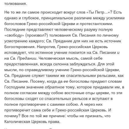
толкования.
Не то же ли самое происходит вокруг слов «Ты Петр...»? Есть
однако и глубокое, принципиальное различие между усилиями
богословов Греко-российской Церкви и протестантскими.
Последние представляют человеческому разуму полную
«свободу» (произвол?) толкования Св. Писания по личному
усмотрению каждого; Св. Предание для них не есть источник
Богооткровения. Напротив, Греко-российская Церковь
исповедует, что истинное учение покоится на Св. Писании
и
на Св. Предании
. Человеческая мысль, самой себе
предоставленная, всегда склонна заблуждаться. Для этой
мысли, по справедливому учению Греко-российской Церкви,
Св. Предание служит такими же спасительными рельсами, как
Св. Писание. Посему, когда да
ее
богословы придают словам
Господним значение
обратное
тому, которое придавали им, в
полном согласии между собою восточные отцы церкви, то эти
богословы сходят со спасительных рельсов и вступают в
полное противоречие с самими собою. А через них
противоречит сама себе и Греко-российская Церковь. И
почему? Все по той же причине: чтобы не признать, что
Католическая Церковь права.