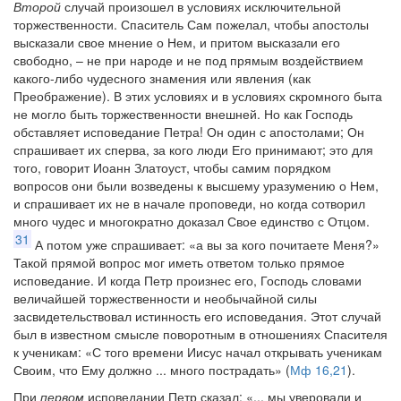
Второй
случай произошел в условиях исключительной
торжественности. Спаситель Сам пожелал, чтобы апостолы
высказали свое мнение о Нем, и притом высказали его
свободно, – не при народе и не под прямым воздействием
какого-либо чудесного знамения или явления (как
Преображение). В этих условиях и в условиях скромного быта
не могло быть торжественности внешней. Но как Господь
обставляет исповедание Петра! Он один с апостолами; Он
спрашивает их сперва, за кого люди Его принимают; это для
того, говорит Иоанн Златоуст, чтобы самим порядком
вопросов они были возведены к высшему уразумению о Нем,
и спрашивает их не в начале проповеди, но когда сотворил
много чудес и многократно доказал Свое единство с Отцом.
31
А потом уже спрашивает: «а вы за кого почитаете Меня?»
Такой прямой вопрос мог иметь ответом только прямое
исповедание. И когда Петр произнес его, Господь словами
величайшей торжественности и необычайной силы
засвидетельствовал истинность его исповедания. Этот случай
был в известном смысле поворотным в отношениях Спасителя
к ученикам: «С того времени Иисус начал открывать ученикам
Своим, что Ему должно ... много пострадать» (
Мф 16,21
).
При
первом
исповедании Петр сказал: «... мы уверовали и