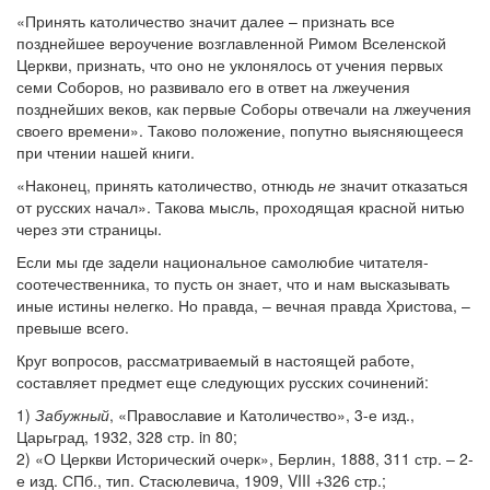
«Принять католичество значит далее – признать все
позднейшее вероучение возглавленной Римом Вселенской
Церкви, признать, что оно не уклонялось от учения первых
семи Соборов, но развивало его в ответ на лжеучения
позднейших веков, как первые Соборы отвечали на лжеучения
своего времени». Таково положение, попутно выясняющееся
при чтении нашей книги.
«Наконец, принять католичество, отнюдь
не
значит отказаться
от русских начал». Такова мысль, проходящая красной нитью
через эти страницы.
Если мы где задели национальное самолюбие читателя-
соотечественника, то пусть он знает, что и нам высказывать
иные истины нелегко. Но правда, – вечная правда Христова, –
превыше всего.
Круг вопросов, рассматриваемый в настоящей работе,
составляет предмет еще следующих русских сочинений:
1)
Забужный
, «Православие и Католичество», 3-е изд.,
Царьград, 1932, 328 стр. in 80;
2) «О Церкви Исторический очерк», Берлин, 1888, 311 стр. – 2-
е изд. СПб., тип. Стасюлевича, 1909, VIII +326 стр.;