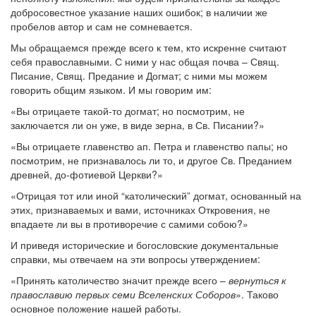
добросовестное указание наших ошибок; в наличии же
пробелов автор и сам не сомневается.
Мы обращаемся прежде всего к тем, кто искренне считают
себя православными. С ними у нас общая почва – Свящ.
Писание, Свящ. Предание и Догмат; с ними мы можем
говорить общим языком. И мы говорим им:
«Вы отрицаете такой-то догмат; но посмотрим, не
заключается ли он уже, в виде зерна, в Св. Писании?»
«Вы отрицаете главенство ап. Петра и главенство папы; но
посмотрим, не признавалось ли то, и другое Св. Преданием
древней, до-фотиевой Церкви?»
«Отрицая тот или иной “католический” догмат, основанный на
этих, признаваемых и вами, источниках Откровения, не
впадаете ли вы в противоречие с самими собою?»
И приведя исторические и богословские документальные
справки, мы отвечаем на эти вопросы утверждением:
«Принять католичество значит прежде всего –
вернуться к
православию первых семи Вселенских Соборов
». Таково
основное положение нашей работы.