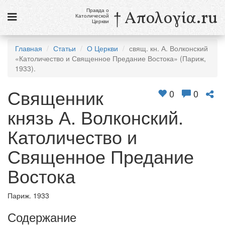
Правда о
† Απολογία.ru
Католической
Церкви
Статьи
Главная
Статьи
О Церкви
свящ. кн. А. Волконский
«Католичество и Священное Предание Востока» (Париж,
Новости
1933).
Католики в России
Священник
0
0
Галерея
князь А. Волконский.
Викторины
Католичество и
Ссылки
Священное Предание
Религиозные учения и секты, справочник
Востока
7 августа
Париж. 1933
Свв. Сикст II, папа, и сподвижники его, мученики
Св. Каэтан, священник
Содержание