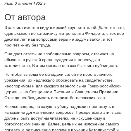
Рим, 3 апреля 1932 г.
От автора
Эта книга имеет в виду широкий круг читателей. Даже тот, кто,
сдав экзамен по катехизису митрополита Филарета, с тех пор
десятки лет над вопросами веры не задумывался, и тот
прочтет книгу без труда.
Она дает ответы на злободневные вопросы, отвечает на
обычные в русской среде суждения и пересуды о
католичестве. В этом смысле она как бы книга публициста.
Но чтобы выводы ее обладали силой не просто личного
убеждения, их надлежало обосновать на свидетельстве,
неоспоримом и для каждого верного сына Греко-российской
церкви, – на Священном Писании и Священном Предании.
Отсюда необходимость историко-богословских глав.
Явился вопрос, на какую глубину надлежит проникнуть в
изложении догматических вопросов. Прежде всего эти главы
должны быть доступны читателю, не искушенному в
богословском знании. Далее, цель их не изложение самого
догмата, а разъяснение различия в учении Католической и