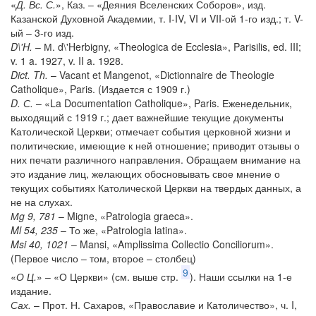
«
Д. Вс. С.
», Каз. – «Деяния Вселенских Соборов», изд.
Казанской Духовной Академии, т. I-IV, VI и VII-ой 1-го изд.; т. V-
ый – 3-го изд.
D\'H.
– М. d\'Herbigny, «Theologica de Ecclesia», Parisilis, ed. III;
v. 1 a. 1927, v. II a. 1928.
Dict. Th.
– Vacant et Mangenot, «Dictionnaire de Theologie
Catholique», Paris. (Издается с 1909 г.)
D. С.
– «La Documentation Catholique», Paris. Еженедельник,
выходящий с 1919 г.; дает важнейшие текущие документы
Католической Церкви; отмечает события церковной жизни и
политические, имеющие к ней отношение; приводит отзывы о
них печати различного направления. Обращаем внимание на
это издание лиц, желающих обосновывать свое мнение о
текущих событиях Католической Церкви на твердых данных, а
не на слухах.
Мg 9, 781
– Migne, «Patrologia graeca».
Ml 54, 235
– То же, «Patrologia latina».
Msi 40, 1021
– Mansi, «Amplissima Collectio Conciliorum».
(Первое число – том, второе – столбец)
9
«
О Ц.
» – «О Церкви» (см. выше стр.
). Наши ссылки на 1-е
издание.
Сах.
– Прот. Н. Сахаров, «Православие и Католичество», ч. I,