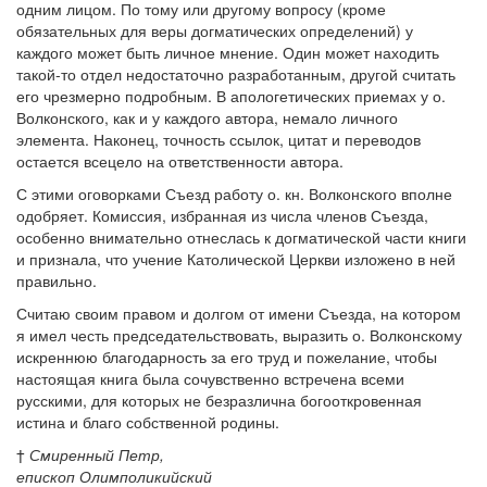
одним лицом. По тому или другому вопросу (кроме
обязательных для веры догматических определений) у
каждого может быть личное мнение. Один может находить
такой-то отдел недостаточно разработанным, другой считать
его чрезмерно подробным. В апологетических приемах у о.
Волконского, как и у каждого автора, немало личного
элемента. Наконец, точность ссылок, цитат и переводов
остается всецело на ответственности автора.
С этими оговорками Съезд работу о. кн. Волконского вполне
одобряет. Комиссия, избранная из числа членов Съезда,
особенно внимательно отнеслась к догматической части книги
и признала, что учение Католической Церкви изложено в ней
правильно.
Считаю своим правом и долгом от имени Съезда, на котором
я имел честь председательствовать, выразить о. Волконскому
искреннюю благодарность за его труд и пожелание, чтобы
настоящая книга была сочувственно встречена всеми
русскими, для которых не безразлична богооткровенная
истина и благо собственной родины.
†
Смиренный Петр,
епископ Олимполикийский