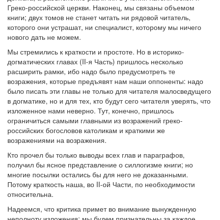
Греко-российской церкви. Наконец, мы связаны объемом
книги; двух томов не станет читать ни рядовой читатель,
которого они устрашат, ни специалист, которому мы ничего
нового дать не можем.
Мы стремились к краткости и простоте. Но в историко-
догматических главах (II-я Часть) пришлось несколько
расширить рамки, ибо надо было предусмотреть те
возражения, которые предъявят нам наши оппоненты: надо
было писать эти главы не только для читателя малосведущего
в догматике, но и для тех, кто будут сего читателя уверять, что
изложенное нами неверно. Тут, конечно, пришлось
ограничиться самыми главными из возражений греко-
российских богословов католикам и краткими же
возражениями на возражения.
Кто прочел бы только выводы всех глав и параграфов,
получил бы ясное представление о силлогизме книги; но
многие посылки остались бы для него не доказанными.
Потому краткость наша, во II-ой Части, по необходимости
относительна.
Надеемся, что критика примет во внимание вынужденную
неполноту изложения: мы будем признательны за каждое