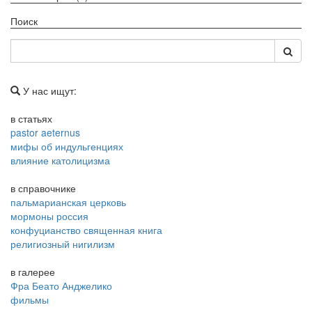
Поиск
У нас ищут:
в статьях
pastor aeternus
мифы об индульгенциях
влияние католицизма
в справочнике
пальмарианская церковь
мормоны россия
конфуцианство священная книга
религиозный нигилизм
в галерее
Фра Беато Анджелико
фильмы