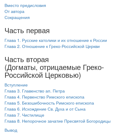
см. календарь
Вместо предисловия
От автора
Обратная связь
Сокращения
mail@apologia.ru
Часть первая
Отправить сообщение
Глава 1. Русские католики и их отношение к России
Глава 2. Отношение к Греко-Российской Церкви
Вход
Часть вторая
(Догматы, отрицаемые Греко-
Российской Церковью)
Вступление
Глава 3. Главенство ап. Петра
Глава 4. Первенство Римского епископа
Глава 5. Безошибочность Римского епископа
Глава 6. Исхождение Св. Духа и от Сына
Глава 7. Чистилище
Глава 8. Непорочное зачатие Пресвятой Богородицы
Вывод