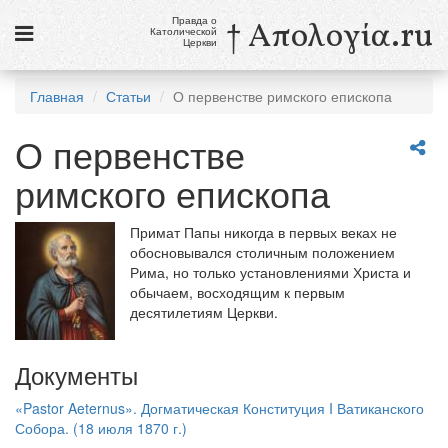
Правда о
† Απολογία.ru
Католической
Церкви
Статьи
Главная
Статьи
О первенстве римского епископа
Новости
О первенстве
Католики в России
римского епископа
Галерея
Примат Папы никогда в первых веках не
Викторины
обосновывался столичным положением
Рима, но только установлениями Христа и
Ссылки
обычаем, восходящим к первым
десятилетиям Церкви.
Религиозные учения и секты, справочник
Документы
10 августа
Св. Лаврентий, диакон и мученик
«Pastor Aeternus». Догматическая Конституция I Ватиканского
Собора. (18 июля 1870 г.)
см. календарь