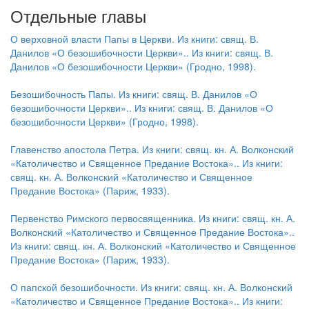
Отдельные главы
Обратная связь
О верховной власти Папы в Церкви. Из книги: свящ. В.
mail@apologia.ru
Данилов «О безошибочности Церкви».. Из книги: свящ. В.
Данилов «О безошибочности Церкви» (Гродно, 1998).
Отправить сообщение
Безошибочность Папы. Из книги: свящ. В. Данилов «О
Вход
безошибочности Церкви».. Из книги: свящ. В. Данилов «О
безошибочности Церкви» (Гродно, 1998).
Главенство апостола Петра. Из книги: свящ. кн. А. Волконский
«Католичество и Священное Предание Востока».. Из книги:
свящ. кн. А. Волконский «Католичество и Священное
Предание Востока» (Париж, 1933).
Первенство Римского первосвященника. Из книги: свящ. кн. А.
Волконский «Католичество и Священное Предание Востока»..
Из книги: свящ. кн. А. Волконский «Католичество и Священное
Предание Востока» (Париж, 1933).
О папской безошибочности. Из книги: свящ. кн. А. Волконский
«Католичество и Священное Предание Востока».. Из книги: