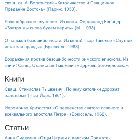
свящ. кн. А. Волконский «Католичество и Священное
Предание Востока» (Париж, 1933).
Разнообразное служение. Из книги: Фердинанд Кренцер
«Завтра мы снова будем верить» (М., 1993).
О папской безошибочности. Из книги: Пьер Тиволье «Спутник
искателя правды» (Брюссель, 1963).
Возражения против безошибочности римского епископа. Из
книги: Свящ. Станислав Тышкевич «Церковь Богочеловека».
Книги
Свящ. Станислав Тышкевич «Почему католики дорожат
папством» (Нью-Йорк, 1961).
Иеромонах Хризостом «О первенстве святого славного и
всехвального апостола Петра» (Брюссель, 1962).
Статьи
Анна Сидякина «Отцы Церкви о папском Примате»