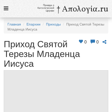
Правда о
† Απολογία.ru
Католической
Церкви
Статьи
Главная
Епархии
Приходы
Приход Святой Терезы
Младенца Иисуса
Новости
Приход Святой
Католики в России
0
0
Терезы Младенца
Галерея
Иисуса
Викторины
Ссылки
Религиозные учения и секты, справочник
9 августа
Св. Тереза Бенедикта Креста, дева и мученица
см. календарь