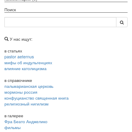
Поиск
У нас ищут:
в статьях
pastor aeternus
мифы об индульгенциях
влияние католицизма
в справочнике
пальмарианская церковь
мормоны россия
конфуцианство священная книга
религиозный нигилизм
в галерее
Фра Беато Анджелико
фильмы