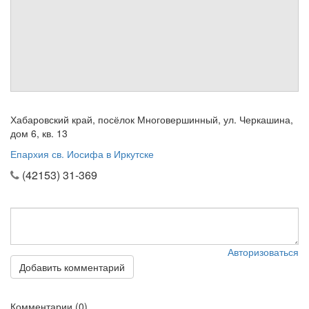
см. календарь
Обратная связь
mail@apologia.ru
Отправить сообщение
Хабаровский край, посёлок Многовершинный, ул. Черкашина,
Вход
дом 6, кв. 13
Епархия св. Иосифа в Иркутске
(42153) 31-369
Авторизоваться
Добавить комментарий
Комментарии (0)