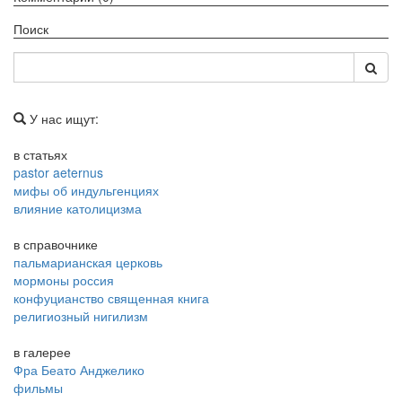
Поиск
У нас ищут:
в статьях
pastor aeternus
мифы об индульгенциях
влияние католицизма
в справочнике
пальмарианская церковь
мормоны россия
конфуцианство священная книга
религиозный нигилизм
в галерее
Фра Беато Анджелико
фильмы