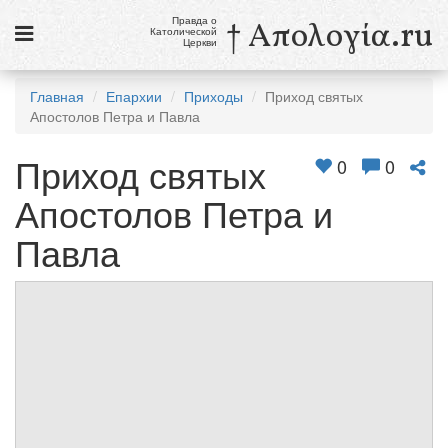
Правда о
† Απολογία.ru
Католической
Церкви
Статьи
Главная
Епархии
Приходы
Приход святых
Апостолов Петра и Павла
Новости
Приход святых
Католики в России
0
0
Апостолов Петра и
Галерея
Павла
Викторины
Ссылки
Религиозные учения и секты, справочник
7 августа
Свв. Сикст II, папа, и сподвижники его, мученики
Св. Каэтан, священник