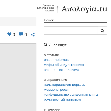
Правда о
† Απολογία.ru
Католической
Церкви
Поиск
0
0
У нас ищут:
в статьях
pastor aeternus
мифы об индульгенциях
влияние католицизма
в справочнике
пальмарианская церковь
мормоны россия
конфуцианство священная книга
религиозный нигилизм
в галерее