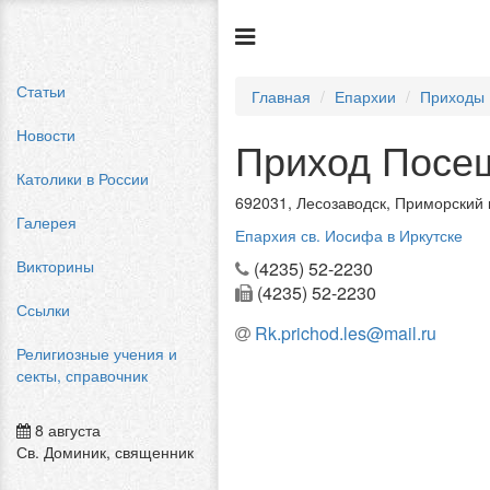
Статьи
Главная
Епархии
Приходы
Новости
Приход Посе
Католики в России
692031, Лесозаводск, Приморский к
Галерея
Епархия св. Иосифа в Иркутске
Викторины
(4235) 52-2230
(4235) 52-2230
Ссылки
Rk.prichod.les@mail.ru
Религиозные учения и
секты, справочник
8 августа
Св. Доминик, священник