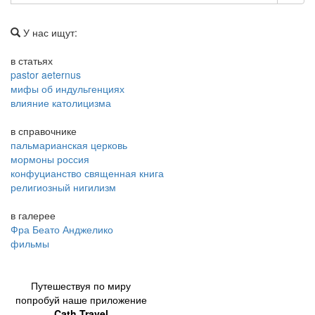
У нас ищут:
в статьях
pastor aeternus
мифы об индульгенциях
влияние католицизма
в справочнике
пальмарианская церковь
мормоны россия
конфуцианство священная книга
религиозный нигилизм
в галерее
Фра Беато Анджелико
фильмы
Путешествуя по миру
попробуй наше приложение
Cath Travel