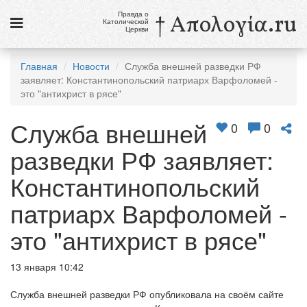
Правда о
† Απολογία.ru
Католической
Церкви
Статьи
Главная
Новости
Служба внешней разведки РФ
заявляет: Константинопольский патриарх Варфоломей -
Новости
это "антихрист в рясе"
Католики в России
Служба внешней
0
0
Галерея
разведки РФ заявляет:
Викторины
Константинопольский
Ссылки
патриарх Варфоломей -
Религиозные учения и секты, справочник
это "антихрист в рясе"
8 августа
13 января 10:42
Св. Доминик, священник
Служба внешней разведки РФ опубликовала на своём сайте
см. календарь