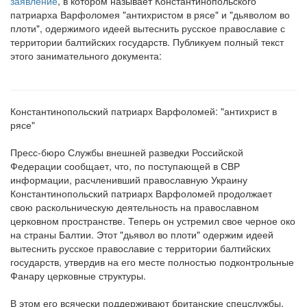
заявление
, в котором называет Константинопольского
патриарха Варфоломея "антихристом в рясе" и "дьяволом во
Обратная связь
плоти", одержимого идеей вытеснить русское православие с
территории балтийских государств. Публикуем полный текст
mail@apologia.ru
этого занимательного документа:
Отправить сообщение
Вход
Константинопольский патриарх Варфоломей: "антихрист в
рясе"
Пресс-бюро Службы внешней разведки Российской
Федерации сообщает, что, по поступающей в СВР
информации, расчленивший православную Украину
Константинопольский патриарх Варфоломей продолжает
свою раскольническую деятельность на православном
церковном пространстве. Теперь он устремил свое черное око
на страны Балтии. Этот "дьявол во плоти" одержим идеей
вытеснить русское православие с территории балтийских
государств, утвердив на его месте полностью подконтрольные
Фанару церковные структуры.
В этом его всячески поддерживают британские спецслужбы,