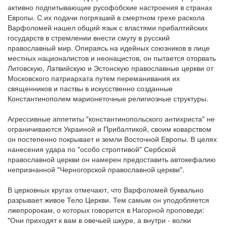
активно подпитывающие русофобские настроения в странах
Европы. С их подачи погрязший в смертном грехе раскола
Варфоломей нашел общий язык с властями прибалтийских
государств в стремлении внести смуту в русский
православный мир. Опираясь на идейных союзников в лице
местных националистов и неонацистов, он пытается оторвать
Литовскую, Латвийскую и Эстонскую православные церкви от
Московского патриархата путем переманивания их
священников и паствы в искусственно созданные
Константинополем марионеточные религиозные структуры.
Агрессивные аппетиты "константинопольского антихриста" не
ограничиваются Украиной и Прибалтикой, своим коварством
он постепенно покрывает и земли Восточной Европы. В целях
нанесения удара по "особо строптивой" Сербской
православной церкви он намерен предоставить автокефалию
непризнанной "Черногорской православной церкви".
В церковных кругах отмечают, что Варфоломей буквально
разрывает живое Тело Церкви. Тем самым он уподобляется
лжепророкам, о которых говорится в Нагорной проповеди:
"Они приходят к вам в овечьей шкуре, а внутри - волки