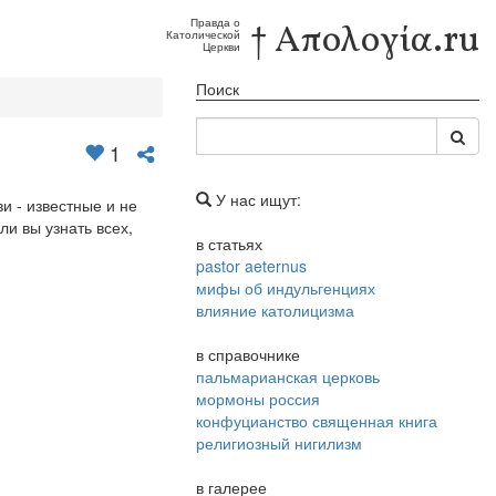
Правда о
† Απολογία.ru
Католической
Церкви
Поиск
1
У нас ищут:
и - известные и не
и вы узнать всех,
в статьях
pastor aeternus
мифы об индульгенциях
влияние католицизма
в справочнике
пальмарианская церковь
мормоны россия
конфуцианство священная книга
религиозный нигилизм
в галерее