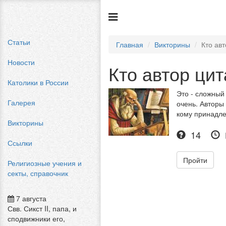
Статьи
Главная
Викторины
Кто ав
Новости
Кто автор ци
Католики в России
Это - сложный
Галерея
очень. Авторы
кому принадл
Викторины
14
Ссылки
Пройти
Религиозные учения и
секты, справочник
7 августа
Свв. Сикст II, папа, и
сподвижники его,