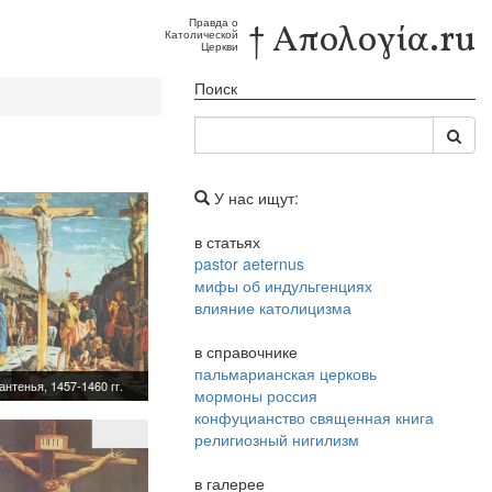
Правда о
† Απολογία.ru
Католической
Церкви
Поиск
У нас ищут:
в статьях
pastor aeternus
мифы об индульгенциях
влияние католицизма
в справочнике
пальмарианская церковь
мормоны россия
конфуцианство священная книга
религиозный нигилизм
в галерее