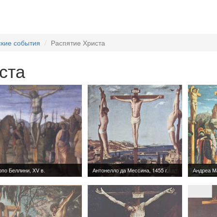
ские события
Распятие Христа
ста