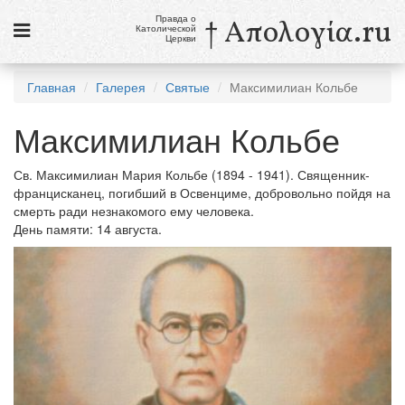
Правда о
† Απολογία.ru
Католической
Церкви
Статьи
Главная
Галерея
Святые
Максимилиан Кольбе
Новости
Максимилиан Кольбе
Католики в России
Св. Максимилиан Мария Кольбе (1894 - 1941). Священник-
Галерея
францисканец, погибший в Освенциме, добровольно пойдя на
смерть ради незнакомого ему человека.
Викторины
День памяти: 14 августа.
Ссылки
Религиозные учения и секты, справочник
6 августа
Преображение Господне
см. календарь