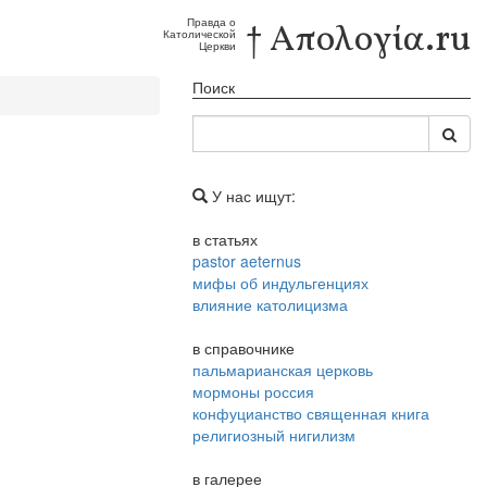
Правда о
† Απολογία.ru
Католической
Церкви
Поиск
У нас ищут:
в статьях
pastor aeternus
мифы об индульгенциях
влияние католицизма
в справочнике
пальмарианская церковь
мормоны россия
конфуцианство священная книга
религиозный нигилизм
в галерее