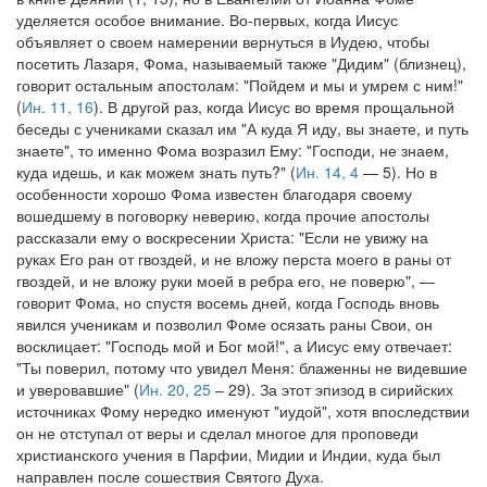
уделяется особое внимание. Во-первых, когда Иисус
объявляет о своем намерении вернуться в Иудею, чтобы
посетить Лазаря, Фома, называемый также "Дидим" (близнец),
говорит остальным апостолам: "Пойдем и мы и умрем с ним!"
(
Ин. 11, 16
). В другой раз, когда Иисус во время прощальной
беседы с учениками сказал им "А куда Я иду, вы знаете, и путь
знаете", то именно Фома возразил Ему: "Господи, не знаем,
куда идешь, и как можем знать путь?" (
Ин. 14, 4
— 5). Но в
особенности хорошо Фома известен благодаря своему
вошедшему в поговорку неверию, когда прочие апостолы
рассказали ему о воскресении Христа: "Если не увижу на
руках Его ран от гвоздей, и не вложу перста моего в раны от
гвоздей, и не вложу руки моей в ребра его, не поверю", —
говорит Фома, но спустя восемь дней, когда Господь вновь
явился ученикам и позволил Фоме осязать раны Свои, он
восклицает: "Господь мой и Бог мой!", а Иисус ему отвечает:
"Ты поверил, потому что увидел Меня: блаженны не видевшие
и уверовавшие" (
Ин. 20, 25
– 29). За этот эпизод в сирийских
источниках Фому нередко именуют "иудой", хотя впоследствии
он не отступал от веры и сделал многое для проповеди
христианского учения в Парфии, Мидии и Индии, куда был
направлен после сошествия Святого Духа.