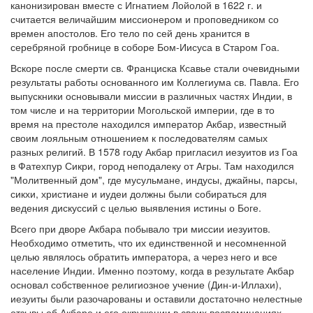
канонизирован вместе с Игнатием Лойолой в 1622 г. и
считается величайшим миссионером и проповедником со
времен апостолов. Его тело по сей день хранится в
серебряной гробнице в соборе Бом-Иисуса в Старом Гоа.
Вскоре после смерти св. Франциска Ксавье стали очевидными
результаты работы основанного им Коллегиума св. Павла. Его
выпускники основывали миссии в различных частях Индии, в
том числе и на территории Могольской империи, где в то
время на престоле находился император Акбар, известный
своим лояльным отношением к последователям самых
разных религий. В 1578 году Акбар пригласил иезуитов из Гоа
в Фатехпур Сикри, город неподалеку от Агры. Там находился
"Молитвенный дом", где мусульмане, индусы, джайны, парсы,
сикхи, христиане и иудеи должны были собираться для
ведения дискуссий с целью выявления истины о Боге.
Всего при дворе Акбара побывало три миссии иезуитов.
Необходимо отметить, что их единственной и несомненной
целью являлось обратить императора, а через него и все
население Индии. Именно поэтому, когда в результате Акбар
основал собственное религиозное учение (Дин-и-Иллахи),
иезуиты были разочарованы и оставили достаточно нелестные
отзывы об Акбаре и его окружении в своих воспоминаниях.