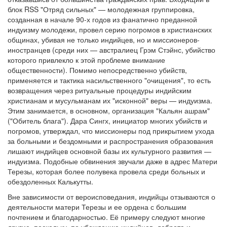
блок RSS "Отряд сильных" — молодежная группировка,
созданная в начале 90-х годов из фанатично преданной
индуизму молодежи, провел серию погромов в христианских
общинах, убивая не только индийцев, но и миссионеров-
иностранцев (среди них — австралиец Грэм Стэйнс, убийство
которого привлекло к этой проблеме внимание
общественности). Помимо непосредственно убийств,
применяется и тактика насильственного "очищения", то есть
возвращения через ритуальные процедуры индийским
христианам и мусульманам их "исконной" веры — индуизма.
Этим занимается, в основном, организация "Кальян ашрам"
("Обитель блага"). Дара Сингх, инициатор многих убийств и
погромов, утверждал, что миссионеры под прикрытием ухода
за больными и бездомными и распространения образования
лишают индийцев основной базы их культурного развития —
индуизма. Подобные обвинения звучали даже в адрес Матери
Терезы, которая более полувека провела среди больных и
обездоленных Калькутты.
Вне зависимости от вероисповедания, индийцы отзываются о
деятельности матери Терезы и ее ордена с большим
почтением и благодарностью. Её примеру следуют многие