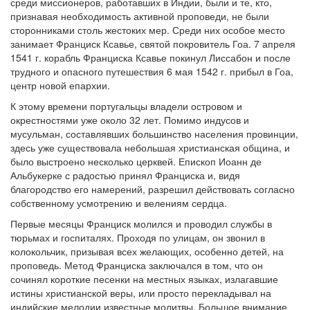
среди миссионеров, работавших в Индии, были и те, кто,
признавая необходимость активной проповеди, не были
сторонниками столь жестоких мер. Среди них особое место
занимает Франциск Ксавье, святой покровитель Гоа. 7 апреля
1541 г. корабль Франциска Ксавье покинул Лиссабон и после
трудного и опасного путешествия 6 мая 1542 г. прибыл в Гоа,
центр новой епархии.
К этому времени португальцы владели островом и
окрестностями уже около 32 лет. Помимо индусов и
мусульман, составлявших большинство населения провинции,
здесь уже существовала небольшая христианская община, и
было выстроено несколько церквей. Епископ Иоанн де
Альбукерке с радостью принял Франциска и, видя
благородство его намерений, разрешил действовать согласно
собственному усмотрению и велениям сердца.
Первые месяцы Франциск молился и проводил службы в
тюрьмах и госпиталях. Проходя по улицам, он звонил в
колокольчик, призывая всех желающих, особенно детей, на
проповедь. Метод Франциска заключался в том, что он
сочинял короткие песенки на местных языках, излагавшие
истины христианской веры, или просто перекладывал на
индийские мелодии известные молитвы. Большое внимание