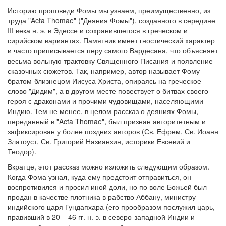
Историю проповеди Фомы мы узнаем, преимущественно, из
труда "Acta Thomae" ("Деяния Фомы"), созданного в середине
III века н. э. в Эдессе и сохранившегося в греческом и
сирийском вариантах. Памятник имеет гностический характер
и часто приписывается перу самого Вардесана, что объясняет
весьма вольную трактовку Священного Писания и появление
сказочных сюжетов. Так, например, автор называет Фому
братом-близнецом Иисуса Христа, опираясь на греческое
слово "Дидим", а в другом месте повествует о битвах своего
героя с драконами и прочими чудовищами, населяющими
Индию. Тем не менее, в целом рассказ о деяниях Фомы,
переданный в "Acta Thomae", был признан авторитетным и
зафиксирован у более поздних авторов (Св. Ефрем, Св. Иоанн
Златоуст, Св. Григорий Назианзин, историки Евсевий и
Теодор).
Вкратце, этот рассказ можно изложить следующим образом.
Когда Фома узнал, куда ему предстоит отправиться, он
воспротивился и просил иной доли, но по воле Божьей был
продан в качестве плотника в рабство Аббану, министру
индийского царя Гундапхара (его прообразом послужил царь,
правивший в 20 – 46 гг. н. э. в северо-западной Индии и