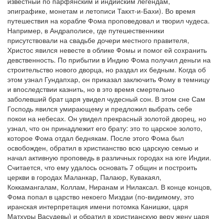
известный по парфянским и индийским легендам,
эпиграфике, монетам и летописи Такхт-и-Бахи). Во время
путешествия на корабле Фома проповедовал и творил чудеса.
Например, в Андраполисе, где путешественники
присутствовали на свадьбе дочери местного правителя,
Христос явился невесте в облике Фомы и помог ей сохранить
девственность. По прибытии в Индию Фома получил деньги на
строительство нового дворца, но раздал их бедным. Когда об
этом узнал Гундапхар, он приказал заключить Фому в темницу
и впоследствии казнить, но в это время смертельно
заболевший брат царя увидел чудесный сон. В этом сне Сам
Господь явился умирающему и предложил выбрать себе
покои на небесах. Он увидел прекрасный золотой дворец, но
узнал, что он принадлежит его брату: это то царское золото,
которое Фома отдал беднякам. После этого Фома был
освобожден, обратил в христианство всю царскую семью и
начал активную проповедь в различных городах на юге Индии.
Считается, что ему удалось основать 7 общин и построить
церкви в городах Маланкар, Палаюр, Кувакаял,
Коккамангалам, Коллам, Ниранам и Нилаксал. В конце концов,
Фома попал в царство некоего Миздаи (по-видимому, это
иранская интерпретация имени потомка Канишки, царя
Матхуры Васудевы) и обратил в христианскую веру жену царя