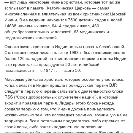
— вот лишь некоторые имена христиан, которые тотчас же
всплывают в памяти. Католическая Церковь — самая
многочисленная и влиятельная из всех христианских Церквей
Индии. В ее ведении находится 7500 детских садов и яслей,
14638 начальных школ, 9414 средних школ, 460
общеобразовательных колледжей, 63 медицинских и
педагогических колледжей.
Однако жизнь христиан в Индии нельзя назвать безоблачной.
Статистика неумолима: только в 1998 г. было зафиксировано
более 120 нападений на христианские церкви и школы Индии,
в то время как за предыдущие 50 лет индийской
независимости — с 1947 г. — всего 50.
Массовые убийства христиан, которые особенно участились,
когда к власти в Индии пришла проиндусская партия BJP,
следует в первую очередь связывать с деятельностью блока
RSS ("Союз добровольных служителей нации"), в который
входит и правящая партия. Лидеры этого блока некогда
создали теорию о том, что Индия должна принадлежать
исключительно тем, кто исповедует религию, возникшую на ее
территории. Всем остальным предлагалось либо отречься от
своей веры, либо занять подчиненное положение,
отказавшись от большинства гражданских прав. Входящий в