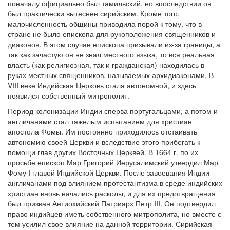
поначалу официально был тамильский, но впоследствии он
был практически вытеснен сирийским. Кроме того,
малочисленность общины приводила порой к тому, что в
стране не было епископа для рукоположения священников и
диаконов. В этом случае епископа призывали из-за границы, а
так как зачастую он не знал местного языка, то вся реальная
власть (как религиозная, так и гражданская) находилась в
руках местных священников, называемых архидиаконами. В
VIII веке Индийская Церковь стала автономной, и здесь
появился собственный митрополит.
Период колонизации Индии сперва португальцами, а потом и
англичанами стал тяжелым испытанием для христиан
апостола Фомы. Им постоянно приходилось отстаивать
автономию своей Церкви и вследствие этого прибегать к
помощи глав других Восточных Церквей. В 1664 г. по их
просьбе епископ Мар Григорий Иерусалимский утвердил Мар
Фому I главой Индийской Церкви. После завоевания Индии
англичанами под влиянием протестантизма в среде индийских
христиан вновь начались расколы, и для их предотвращения
был призван Антиохийский Патриарх Петр III. Он подтвердил
право индийцев иметь собственного митрополита, но вместе с
тем усилил свое влияние на данной территории. Сирийская