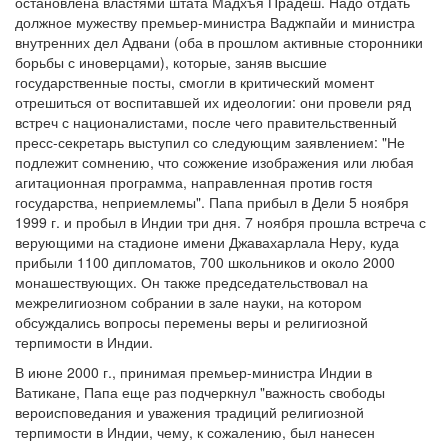
остановлена властями штата Мадхъя Прадеш. Надо отдать
должное мужеству премьер-министра Ваджпайи и министра
внутренних дел Адвани (оба в прошлом активные сторонники
борьбы с иноверцами), которые, заняв высшие
государственные посты, смогли в критический момент
отрешиться от воспитавшей их идеологии: они провели ряд
встреч с националистами, после чего правительственный
пресс-секретарь выступил со следующим заявлением: "Не
подлежит сомнению, что сожжение изображения или любая
агитационная программа, направленная против гостя
государства, неприемлемы". Папа прибыл в Дели 5 ноября
1999 г. и пробыл в Индии три дня. 7 ноября прошла встреча с
верующими на стадионе имени Джавахарлала Неру, куда
прибыли 1100 дипломатов, 700 школьников и около 2000
монашествующих. Он также председательствовал на
межрелигиозном собрании в зале науки, на котором
обсуждались вопросы перемены веры и религиозной
терпимости в Индии.
В июне 2000 г., принимая премьер-министра Индии в
Ватикане, Папа еще раз подчеркнул "важность свободы
вероисповедания и уважения традиций религиозной
терпимости в Индии, чему, к сожалению, был нанесен