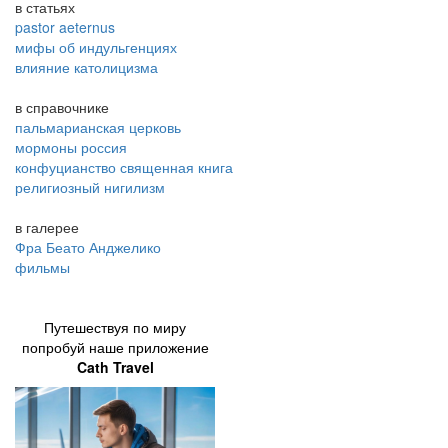
в статьях
pastor aeternus
мифы об индульгенциях
влияние католицизма
в справочнике
пальмарианская церковь
мормоны россия
конфуцианство священная книга
религиозный нигилизм
в галерее
Фра Беато Анджелико
фильмы
Путешествуя по миру
попробуй наше приложение
Cath Travel