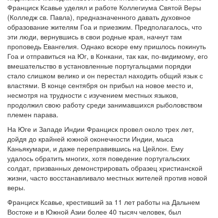
Франциск Ксавье уделял и работе Коллегиума Святой Веры
(Колледж св. Павла), предназначенного давать духовное
образование жителям Гоа и приезжим. Предполагалось, что
эти люди, вернувшись в свои родные края, начнут там
проповедь Евангелия. Однако вскоре ему пришлось покинуть
Гоа и отправиться на Юг, в Конкани, так как, по-видимому, его
вмешательство в установленные португальцами порядки
стало слишком велико и он перестал находить общий язык с
властями. В конце сентября он прибыл на новое место и,
несмотря на трудности с изучением местных языков,
продолжил свою работу среди занимавшихся рыболовством
племен парава.
На Юге и Западе Индии Франциск провел около трех лет,
дойдя до крайней южной оконечности Индии, мыса
Каньякумари, и даже переправившись на Цейлон. Ему
удалось обратить многих, хотя поведение португальских
солдат, призванных демонстрировать образец христианской
жизни, часто восстанавливало местных жителей против новой
веры.
Франциск Ксавье, крестивший за 11 лет работы на Дальнем
Востоке и в Южной Азии более 40 тысяч человек, был