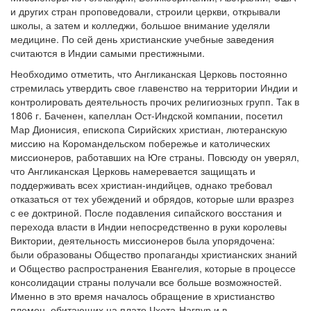
и других стран проповедовали, строили церкви, открывали
школы, а затем и колледжи, большое внимание уделяли
медицине. По сей день христианские учебные заведения
считаются в Индии самыми престижными.
Необходимо отметить, что Англиканская Церковь постоянно
стремилась утвердить свое главенство на территории Индии и
контролировать деятельность прочих религиозных групп. Так в
1806 г. Баченен, капеллан Ост-Индской компании, посетил
Мар Дионисия, епископа Сирийских христиан, лютеранскую
миссию на Коромандельском побережье и католических
миссионеров, работавших на Юге страны. Повсюду он уверял,
что Англиканская Церковь намеревается защищать и
поддерживать всех христиан-индийцев, однако требовал
отказаться от тех убеждений и обрядов, которые шли вразрез
с ее доктриной. После подавления сипайского восстания и
перехода власти в Индии непосредственно в руки королевы
Виктории, деятельность миссионеров была упорядочена:
были образованы Общество пропаганды христианских знаний
и Общество распространения Евангелия, которые в процессе
консолидации страны получали все больше возможностей.
Именно в это время началось обращение в христианство
племен, обитающих на плато Чхота-Нагпур и в