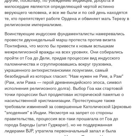
другие, поскольку, по убеждению индийцев, доброта и
милосердие являются определяющей чертой истинно
верующего человека, и все же были и по сей день находятся
те, кто препятствует работе Ордена и обвиняет мать Терезу в
религиозном империализме.
Воинствующие индусские фундаменталисты намеревались
провести двухнедельный марш протеста против визита
Понтифика, что могло бы привести к новым вспышкам
межрелигиозной вражды на всех уровнях. Они собирались
пройти от Гоа до Дели, придав процессии вид индусского
паломничества и сгруппировавшись вокруг грузовика,
украшенного антихристианскими лозунгами, самый
безобидный из которых гласил: "Нам нужен не Рим, а Рам"
(Рам, или Рама — герой древнеиндийского эпоса, символ
исполнения религиозного долга). Выбор Гоа как стартовой
точки процессии был продиктован исторической памятью о
насильственной христианизации. Протестующие также
требовали извинений за совершенные Католической Церковью
"злодеяния" в Индии. Несмотря на запрет со стороны
правительства, процессия все-таки прошагала от Гоа до
города Бароды (штат Гуджарат), но не поддержанная
лидерами BJP, утратила первоначальный запал и была