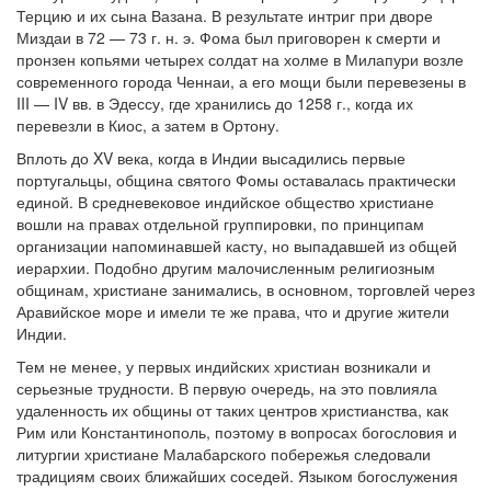
Терцию и их сына Вазана. В результате интриг при дворе
Миздаи в 72 — 73 г. н. э. Фома был приговорен к смерти и
пронзен копьями четырех солдат на холме в Милапури возле
современного города Ченнаи, а его мощи были перевезены в
III — IV вв. в Эдессу, где хранились до 1258 г., когда их
перевезли в Киос, а затем в Ортону.
Вплоть до XV века, когда в Индии высадились первые
португальцы, община святого Фомы оставалась практически
единой. В средневековое индийское общество христиане
вошли на правах отдельной группировки, по принципам
организации напоминавшей касту, но выпадавшей из общей
иерархии. Подобно другим малочисленным религиозным
общинам, христиане занимались, в основном, торговлей через
Аравийское море и имели те же права, что и другие жители
Индии.
Тем не менее, у первых индийских христиан возникали и
серьезные трудности. В первую очередь, на это повлияла
удаленность их общины от таких центров христианства, как
Рим или Константинополь, поэтому в вопросах богословия и
литургии христиане Малабарского побережья следовали
традициям своих ближайших соседей. Языком богослужения