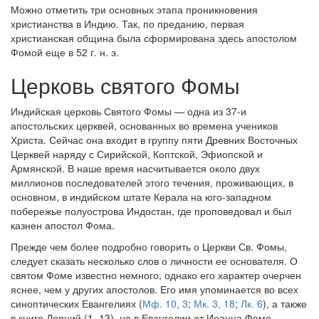
см. календарь
Можно отметить три основных этапа проникновения
христианства в Индию. Так, по преданию, первая
христианская община была сформирована здесь апостолом
Обратная связь
Фомой еще в 52 г. н. э.
mail@apologia.ru
Церковь святого Фомы
Отправить сообщение
Индийская церковь Святого Фомы — одна из 37-и
Вход
апостольских церквей, основанных во времена учеников
Христа. Сейчас она входит в группу пяти Древних Восточных
Церквей наряду с Сирийской, Коптской, Эфиопской и
Армянской. В наше время насчитывается около двух
миллионов последователей этого течения, проживающих, в
основном, в индийском штате Керала на юго-западном
побережье полуострова Индостан, где проповедовал и был
казнен апостол Фома.
Прежде чем более подробно говорить о Церкви Св. Фомы,
следует сказать несколько слов о личности ее основателя. О
святом Фоме известно немного, однако его характер очерчен
яснее, чем у других апостолов. Его имя упоминается во всех
синоптических Евангелиях (
Мф. 10, 3
;
Мк. 3, 18
;
Лк. 6
), а также
в книге Деяний (1, 13), но в Евангелии от Иоанна Фоме