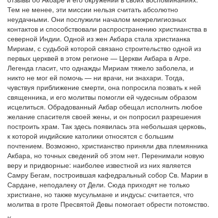
Тем не менее, эти миссии нельзя считать абсолютно
неудачными. Они послужили началом межрелигиозных
контактов и способствовали распространению христианства в
северной Индии. Одной из жен Акбара стала христианка
Мириам, с судьбой которой связано строительство одной из
первых церквей в этом регионе — Церкви Акбара в Агре.
Легенда гласит, что однажды Мириам тяжело заболела, и
никто не мог ей помочь — ни врачи, ни знахари. Тогда,
чувствуя приближение смерти, она попросила позвать к ней
священника, и его молитвы помогли ей чудесным образом
исцелиться. Обрадованный Акбар обещал исполнить любое
желание спасителя своей жены, и он попросил разрешения
построить храм. Так здесь появилась эта небольшая церковь,
к которой индийские католики относятся с большим
почтением. Возможно, христианство приняли два племянника
Акбара, но точных сведений об этом нет. Перенимали новую
веру и придворные: наиболее известной из них является
Самру Бегам, построившая кафедральный собор Св. Марии в
Сардане, неподалеку от Дели. Сюда приходят не только
христиане, но также мусульмане и индусы: считается, что
молитва в гроте Пресвятой Девы помогает обрести потомство.