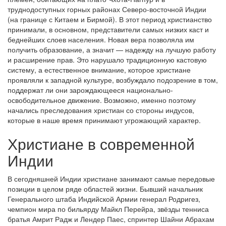
труднодоступных горных районах Северо-восточной Индии
(на границе с Китаем и Бирмой). В этот период христианство
принимали, в основном, представители самых низких каст и
беднейших слоев населения. Новая вера позволяла им
получить образование, а значит — надежду на лучшую работу
и расширение прав. Это нарушало традиционную кастовую
систему, а естественное внимание, которое христиане
проявляли к западной культуре, возбуждало подозрение в том,
поддержат ли они зарождающееся национально-
освободительное движение. Возможно, именно поэтому
начались преследования христиан со стороны индусов,
которые в наше время принимают угрожающий характер.
Христиане в современной
Индии
В сегодняшней Индии христиане занимают самые передовые
позиции в целом ряде областей жизни. Бывший начальник
Генерального штаба Индийской Армии генерал Родригез,
чемпион мира по бильярду Майкл Перейра, звёзды тенниса
братья Амрит Радж и Лендер Паес, спринтер Шайни Абрахам