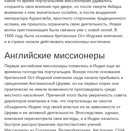
Какое-то время португальским миссионерам удавалось
сохранять свое влияние при дворе, но после смерти Акбара
внимание к ним значительно ослабло, а после воцарения
императора Аурангзеба, яростного сторонника традиционного
ислама, им пришлось ограничить свою деятельность. Новая
волна христианизации была связана уже с новой силой. В
1600 году была основана британская Ост-Индская компания,
и в стране начали действовать миссионеры-англичане.
Английские миссионеры
Первые английские миссионеры появились в Индии еще во
времена господства португальцев. Вскоре после основания
британской Ост-Индской компании сюда начали прибывать и
священники Англиканской Церкви, но на первых порах они
практически не имели возможности проповедовать среди
местного населения. Причиной этого была уверенность совета
директоров компании в том, что португальцы не смогли
объединить Индию под своей властью из-за зависимости от
Церкви и ее активной деятельности. Впоследствии, однако,
компания пересмотрела свои взгляды, и в Индии началось
быстрое распространение протестантских учений.
Миссионеры из Голландии, Великобритании, Австралии, США