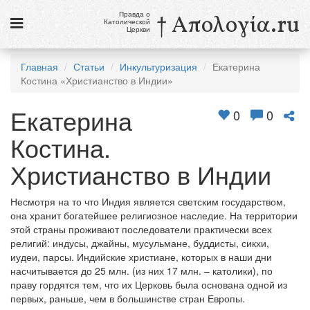
Правда о
† Απολογία.ru
Католической
Церкви
Статьи
Главная
Статьи
Инкультуризация
Екатерина
Костина «Христианство в Индии»
Новости
Екатерина
Католики в России
0
0
Костина.
Галерея
Христианство в Индии
Викторины
Ссылки
Несмотря на то что Индия является светским государством,
она хранит богатейшее религиозное наследие. На территории
Религиозные учения и секты, справочник
этой страны проживают последователи практически всех
религий: индусы, джайны, мусульмане, буддисты, сикхи,
иудеи, парсы. Индийские христиане, которых в наши дни
7 августа
насчитывается до 25 млн. (из них 17 млн. – католики), по
Свв. Сикст II, папа, и сподвижники его, мученики
праву гордятся тем, что их Церковь была основана одной из
Св. Каэтан, священник
первых, раньше, чем в большинстве стран Европы.