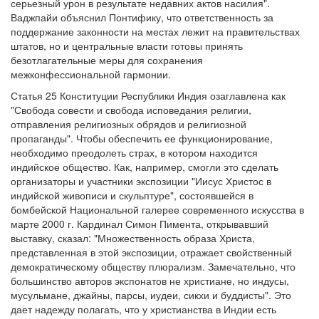
серьезный урон в результате недавних актов насилия".
Ваджпайи объяснил Понтифику, что ответственность за
поддержание законности на местах лежит на правительствах
штатов, но и центральные власти готовы принять
безотлагательные меры для сохранения
межконфессиональной гармонии.
Статья 25 Конституции Республики Индия озаглавлена как
"Свобода совести и свобода исповедания религии,
отправления религиозных обрядов и религиозной
пропаганды". Чтобы обеспечить ее функционирование,
необходимо преодолеть страх, в котором находится
индийское общество. Как, например, смогли это сделать
организаторы и участники экспозиции "Иисус Христос в
индийской живописи и скульптуре", состоявшейся в
бомбейской Национальной галерее современного искусства в
марте 2000 г. Кардинал Симон Пимента, открывавший
выставку, сказал: "Множественность образа Христа,
представленная в этой экспозиции, отражает свойственный
демократическому обществу плюрализм. Замечательно, что
большинство авторов экспонатов не христиане, но индусы,
мусульмане, джайны, парсы, иудеи, сикхи и буддисты". Это
дает надежду полагать, что у христианства в Индии есть