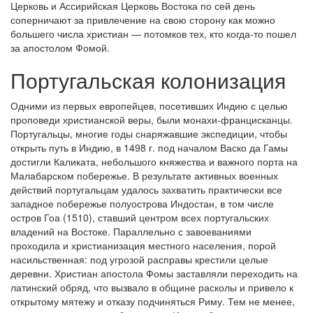
Церковь и Ассирийская Церковь Востока по сей день
соперничают за привлечение на свою сторону как можно
большего числа христиан — потомков тех, кто когда-то пошел
за апостолом Фомой.
Португальская колонизация
Одними из первых европейцев, посетивших Индию с целью
проповеди христианской веры, были монахи-францисканцы.
Португальцы, многие годы снаряжавшие экспедиции, чтобы
открыть путь в Индию, в 1498 г. под началом Васко да Гамы
достигли Каликата, небольшого княжества и важного порта на
Малабарском побережье. В результате активных военных
действий португальцам удалось захватить практически все
западное побережье полуострова Индостан, в том числе
остров Гоа (1510), ставший центром всех португальских
владений на Востоке. Параллельно с завоеваниями
проходила и христианизация местного населения, порой
насильственная: под угрозой расправы крестили целые
деревни. Христиан апостола Фомы заставляли переходить на
латинский обряд, что вызвало в общине расколы и привело к
открытому мятежу и отказу подчиняться Риму. Тем не менее,