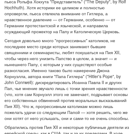
пьеса Рольфа Хокхута "Представитель" ("The Deputy", by Rolf
Hochhuth). Хотя историки ее целиком и полностью
опровергли, пьеса отвлекла внимание от Гитлера, а
нравственное давление — от Германии, особенно — от
Германии протестантской и языческой, и направила
осуждающий прожектор на Папу и Католическую Церковь.
Сегодня довольно много "прогрессивных" католиков, не
последнее место среди которых занимают бывшие
священники и семинаристы, любят покушаться на Пия XII,
чтобы через него унизить Папство в целом, а значит — и
нынешнего Папу, с которым у них существуют особые
разногласия. Именно таково было намерение Джона
Корнуэлла, автора книги "Папа Гитлера" ("Hitler's Pope", by
John Conrwell): дискредитировать Иоанна Павла II и других
Пап, чье мнение звучало лишь с точки зрения нравственности
(что, хотя сам Корнуэлл этого не замечает, подрывает основы
его собственных обвинений против моральных высказываний
Пия XII). Что ж, прогрессивным католикам можно лишь
пожелать удачи со следующим Папой — хотя решить, чего же
они хотят от него услышать, они и сами-то не очень способны.
Обратились против Пия XII и некоторые публичные деятели из
еврейской среды, как в США, так и за их пределами. В ходе