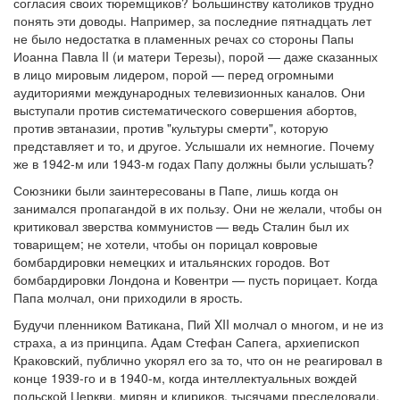
согласия своих тюремщиков? Большинству католиков трудно
понять эти доводы. Например, за последние пятнадцать лет
не было недостатка в пламенных речах со стороны Папы
Иоанна Павла II (и матери Терезы), порой — даже сказанных
в лицо мировым лидером, порой — перед огромными
аудиториями международных телевизионных каналов. Они
выступали против систематического совершения абортов,
против эвтаназии, против "культуры смерти", которую
представляет и то, и другое. Услышали их немногие. Почему
же в 1942-м или 1943-м годах Папу должны были услышать?
Союзники были заинтересованы в Папе, лишь когда он
занимался пропагандой в их пользу. Они не желали, чтобы он
критиковал зверства коммунистов — ведь Сталин был их
товарищем; не хотели, чтобы он порицал ковровые
бомбардировки немецких и итальянских городов. Вот
бомбардировки Лондона и Ковентри — пусть порицает. Когда
Папа молчал, они приходили в ярость.
Будучи пленником Ватикана, Пий XII молчал о многом, и не из
страха, а из принципа. Адам Стефан Сапега, архиепископ
Краковский, публично укорял его за то, что он не реагировал в
конце 1939-го и в 1940-м, когда интеллектуальных вождей
польской Церкви, мирян и клириков, тысячами преследовали,