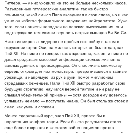
Гитлера, — у них уходило на это не больше нескольких часов.
Разъяренные гитлеровские аналитики так же быстро
понимали, какой смысл Папа вкладывал в свои слова, но и как
умно он избегал формального нарушения нейтралитета. Хуже
того: если нацисты нападали на папские высказывания, они
подтверждали тем самым верность острых выпадов Би-Би-Си.
Никто из мировых лидеров не пробыл всю войну в таком в
окружении стран Оси, на милость которых он был отдан, как
Пий XII. Но никто не говорил так откровенно, как он, и никто не
давал средствам массовой информации столько жизненно
важных данных о происходящем. Он спас жизнь множеству
евреев, открыв для них монастыри, превратившиеся в тайные
убежища, и напрямую, из рук в руки, помог миллионам
страдавших беженцев. Папа Пий XII быстро разработал свою
будущую стратегию, научился верной тактике и ни разу не
слышал убедительной причины — хотя доводов ему довелось
услышать немало — поступать иначе. Он был столь же стоек и
смел, как умен и спокоен.
Менее сдержанный курс, знал Пий XII, привел бы к
нарастанию конфронтации. Если бы его результатом стало
еще более открытая и жестокая война нацистов против