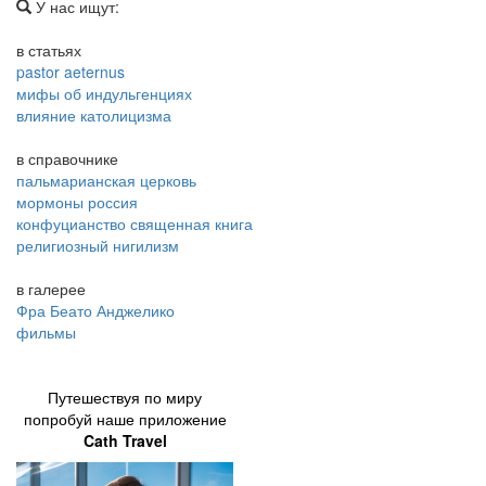
У нас ищут:
в статьях
pastor aeternus
мифы об индульгенциях
влияние католицизма
в справочнике
пальмарианская церковь
мормоны россия
конфуцианство священная книга
религиозный нигилизм
в галерее
Фра Беато Анджелико
фильмы
Путешествуя по миру
попробуй наше приложение
Cath Travel