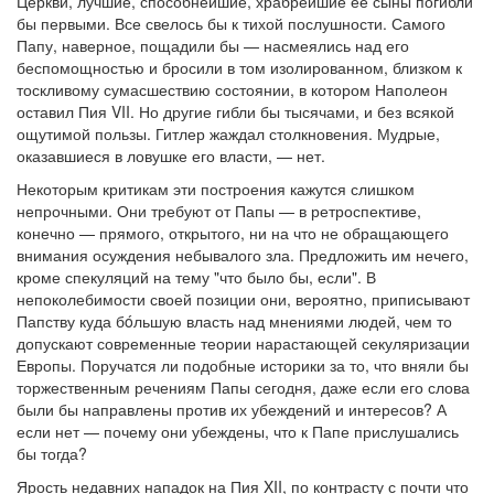
Церкви, лучшие, способнейшие, храбрейшие ее сыны погибли
бы первыми. Все свелось бы к тихой послушности. Самого
Папу, наверное, пощадили бы — насмеялись над его
беспомощностью и бросили в том изолированном, близком к
тоскливому сумасшествию состоянии, в котором Наполеон
оставил Пия VII. Но другие гибли бы тысячами, и без всякой
ощутимой пользы. Гитлер жаждал столкновения. Мудрые,
оказавшиеся в ловушке его власти, — нет.
Некоторым критикам эти построения кажутся слишком
непрочными. Они требуют от Папы — в ретроспективе,
конечно — прямого, открытого, ни на что не обращающего
внимания осуждения небывалого зла. Предложить им нечего,
кроме спекуляций на тему "что было бы, если". В
непоколебимости своей позиции они, вероятно, приписывают
Папству куда бóльшую власть над мнениями людей, чем то
допускают современные теории нарастающей секуляризации
Европы. Поручатся ли подобные историки за то, что вняли бы
торжественным речениям Папы сегодня, даже если его слова
были бы направлены против их убеждений и интересов? А
если нет — почему они убеждены, что к Папе прислушались
бы тогда?
Ярость недавних нападок на Пия XII, по контрасту с почти что