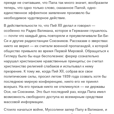
прежде не считавшие, что Папа так много значит, вообразили
теперь, что одно только слово, сказанное Папой, одно-
единственное эффектное заявление произвело бы
необходимое чудотворное действие.
В действительности то, что Пий XII делал и говорил —
особенно по Радио Ватикана, которое в Германии глушилось
— почти что каждый день повторяли и преувеличивали Би-Би-
Си и другие радиостанции Союзников. Рассказам о зверствах
никто не верил — их считали военной пропагандой, к которой
общество привыкло во время Первой Мировой. Обращаться к
Гитлеру было бы еще бесполезнее: фюрер сознательно
нарушал христианские нравственные принципы; он считал
христианство религией слабаков и испытывал к нему
презрение. К тому же, когда Пий XII, собрав все свои
политические силы, просил летом 1939 года созвать хотя бы
последнюю мирную конференцию, никто его не принял
всерьез. На его призыв никто не откликнулся — ни державы
Оси, ни Союзники. Это был последний раз, когда Папа имел
возможность свободного доступа ко всемирным средствам
массовой информации.
Стоило начаться войне, Муссолини запер Папу в Ватикане, и