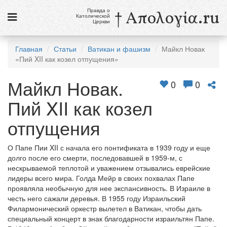
Правда о
† Απολογία.ru
Католической
Церкви
Статьи
Главная
Статьи
Ватикан и фашизм
Майкл Новак
«Пий XII как козел отпущения»
Новости
Майкл Новак.
Католики в России
0
0
Пий XII как козел
Галерея
отпущения
Викторины
Ссылки
О Папе Пии XII с начала его понтификата в 1939 году и еще
долго после его смерти, последовавшей в 1959-м, с
Религиозные учения и секты, справочник
нескрываемой теплотой и уважением отзывались еврейские
лидеры всего мира. Голда Мейр в своих похвалах Папе
проявляла необычную для нее экспансивность. В Израиле в
8 августа
честь него сажали деревья. В 1955 году Израильский
Св. Доминик, священник
Филармонический оркестр вылетел в Ватикан, чтобы дать
специальный концерт в знак благодарности израильтян Папе.
см. календарь