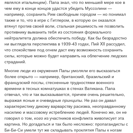
являлся итальянцем). Папа знал, что по меньшей мере кое в
чем ему в конце концов удастся убедить Муссолини —
например, сохранить Рим свободным городом — но понимал
также и то, что в игре с Гитлером, в которую он оказался
втянут против своей воли, стальная решимость не позволить
противнику выманить тебя из состояния формального
нейтралитета должна обеспечить победу. Как бы безрадостно
ни выглядела перспектива в 1939-43 годах, Пий XII рассудил,
что спокойствие под огнем даст ему возможность сохранить
силы, которые можно будет направить на облегчение людских
страданий.
Многие люди из окружения Папы умоляли его высказаться
более открыто — например, британский, бразильский и
французский послы, стесненные трудностями военного
времени в тесных комнатушках в стенах Ватикана. Папа
отвечал, что и так высказывается, причем очень решительно,
выражая ясные и очевидные
принципы
. Не раз он давал
характеристику дикому варварству расизма, неоправданному
насилию и массовому истреблению людей. Конечно же, он не
говорил о том,
кого
из участников конфликта живописует эта
картина. Но догадаться и так было несложно: пропагандисты с
Би-Би-Си умели тут же складывать проклятия Папы к ногам