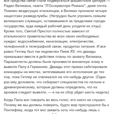
все средства связи стали подвергаться фашистской цензуре —
Радио Ватикана, газета "Л'Оссерваторе Романо", даже почта.
Помимо вездесущих итальянцев, в Ватикан проникли четыре
нацистских разведслужбы. (Нетрудно было угрожать семьям
ватиканских служащих, остававшимся за пределами города-
государства, куда каждый рабочий день уходили их отцы).
Кроме того, Святой Престол полностью зависел от
итальянского правительства во всех своих необходимых
нуждах: водоснабжении, канализации, электричестве,
телефонной и телеграфной связи, продуктах питания. И все
равно Гитлер был так недоволен Пием XII, что дважды
приказывал ввести в действие планы по захвату Ватикана.
Парашютисты должны были произвести внезапную атаку и
вывезти Папу в Германию. Дважды этот приказ саботировали
командиры на местах, затягивавшие его исполнение до тех
пор, пока Гитлер не отвлекался на что-нибудь другое. (Один
раз ему доложили, что собирают специалистов по латыни и
древнегреческому, которые должны определить, что из
архивов следует вывезти, — и на их сбор уйдет шесть недель).
Когда Папа мог говорить во весь голос, его никто не слушал.
Почему же мы должны поверить, будто мир прислушался бы к
Понтифику, когда тот мог заявить хоть что-нибудь лишь с