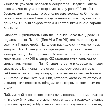
избивали, убивали, бросали в концлагеря. Позднее Сапега
осознал, что вступать в открытую "войну речей" было бы
бесполезно — и, хуже того, вполне взрывоопасно. Он понял
смысл спокойствия Папы и в дальнейшие годы следовал его
примеру. Он был покровителем и наставником юного Кароля
Войтылы.
Слабость и уязвимость Папства не была новостью. Двоих из
недавних тезок Пия XII (Пия VI и Пия VII) пихали в телегу и
возили в Париж, чтобы Наполеон насладился их унижением;
канцлер Пия IX был убит на мраморных ступенях своей
конторы, когда Папе пришлось бежать из Рима, чтобы спасти
свою жизнь; Лев XIII в конце XIX столетия тоже побывал во
временном изгнании. Пий XII знал историю и хорошо понимал
уязвимость Ватикана, но в ответ на заносчивость и угрозы
Геббельса сказал тому в лицо, что лично он ничего не боится
и никогда не покинет Рим. Пий, которого часто считают сухим
и холодным человеком, обладал характером, откованным из
стали.
Пий, умелый чтец человеческих душ, поставил точный диагноз
и Гитлеру (учитывая его склонность впадать в разрушительные
приступы ярости), и Муссолини (тот был разумнее и, главное,