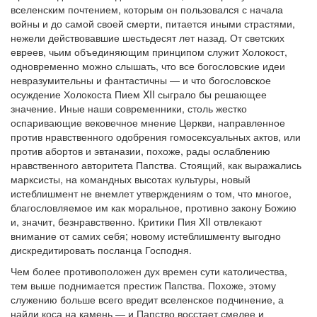
вселенским почтением, которым он пользовался с начала
войны и до самой своей смерти, питается иными страстями,
нежели действовавшие шестьдесят лет назад. От светских
евреев, чьим объединяющим принципом служит Холокост,
одновременно можно слышать, что все богословские идеи
невразумительны и фантастичны — и что богословское
осуждение Холокоста Пием XII сыграло бы решающее
значение. Иные наши современники, столь жестко
оспаривающие вековечное мнение Церкви, направленное
против нравственного одобрения гомосексуальных актов, или
против абортов и эвтаназии, похоже, рады ослаблению
нравственного авторитета Папства. Стоящий, как выражались
марксисты, на командных высотах культуры, новый
истеблишмент не внемлет утверждениям о том, что многое,
благословляемое им как моральное, противно закону Божию
и, значит, безнравственно. Критики Пия XII отвлекают
внимание от самих себя; новому истеблишменту выгодно
дискредитировать посланца Господня.
Чем более противоположен дух времен сути католичества,
тем выше поднимается престиж Папства. Похоже, этому
служению больше всего вредит вселенское подчинение, а
найди коса на камень — и Папство восстает смелее и