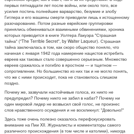
первых пятнадцати лет после войны, или около того, все
усилия постичь полнейшее варварство, безумие и злобу
Гитлера и его машины смерти приводили лишь к истощенному
разочарованию. Потом разные еврейские группировки
принялись обмениваться взаимными обвинениями, хроника
которых приводится в книге Уолтера Лакуэра "Страшная
тайна" ("The Terrible Secret", by Walter Laqueur). Страшная
тайна заключалась в том, как скоро общество поняло, что
начиная с января 1942 года намерение нацистов истребить
евреев как таковых стало совершенно серьезным. Множество
евреев сражалось и погибло в яростном — и тщетном —
сопротивлении. Но большинство из них так и не могло понять,
что же с ними происходит, пока не становилось слишком
поздно.
Почему же, зазвучали настойчивые голоса, их никто не
предупредил? Почему никто не забил в набат? Почему ни
один мировой лидер не возвысил свой голос, не произнес
слов нравственного осуждения и не воскликнул: "Довольно!"
Здесь тоже очень полезно оказалось перефокусировать
внимание на Пии XII. Журналисты и комментаторы самого
различного происхождения (в том числе и католики), никогда