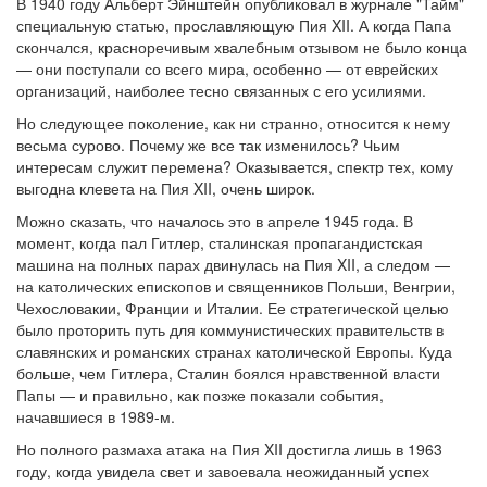
В 1940 году Альберт Эйнштейн опубликовал в журнале "Тайм"
специальную статью, прославляющую Пия XII. А когда Папа
Обратная связь
скончался, красноречивым хвалебным отзывом не было конца
— они поступали со всего мира, особенно — от еврейских
mail@apologia.ru
организаций, наиболее тесно связанных с его усилиями.
Отправить сообщение
Но следующее поколение, как ни странно, относится к нему
весьма сурово. Почему же все так изменилось? Чьим
интересам служит перемена? Оказывается, спектр тех, кому
Вход
выгодна клевета на Пия XII, очень широк.
Можно сказать, что началось это в апреле 1945 года. В
момент, когда пал Гитлер, сталинская пропагандистская
машина на полных парах двинулась на Пия XII, а следом —
на католических епископов и священников Польши, Венгрии,
Чехословакии, Франции и Италии. Ее стратегической целью
было проторить путь для коммунистических правительств в
славянских и романских странах католической Европы. Куда
больше, чем Гитлера, Сталин боялся нравственной власти
Папы — и правильно, как позже показали события,
начавшиеся в 1989-м.
Но полного размаха атака на Пия XII достигла лишь в 1963
году, когда увидела свет и завоевала неожиданный успех