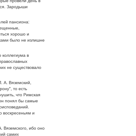
орые провели день в
лся. Зародыши
елей пансиона:
вещенные,
ться хорошо и
иками было не излишне
о коллегиума в
 православных
 них не существовало
. А. Вяземский,
ону", то есть
нушить, что Римская
 он понял бы самые
роисповеданий.
о воскресеньям и
. Вяземского, ибо оно
ний самих