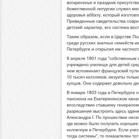
воскресенье и праздник присутств
божественной литургии служил месс
здоровья аббату, который изготов
Приведенные свидетельства совре
детский характер, его система во
Таким образом, если в Царстве Пол
среди русских знатных семейств и
Петербурге и открытия им частного
9 апреля 1801 года "собственным 
учреждено училище для детей сред
нем вспоминает французский путеш
10 тысяч католиков, иезуиты тольк
купцов. Они содержат довольно де
В январе 1803 года в Петербурге 
пансиона на Екатерининском канал
впоследствии ставшему генералом 
разрешение выстроить здесь здани
Александра I. По прошествии неск
где можно было получить хорошее 
коллегиум в Петербурге. Если уче
тогда системы", то показателен тот