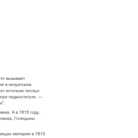
что вызывает
ие в иезуитском
ет источник теплых
 при пединституте. —
м".
ека. А в 1815 году,
Глинка, Голицыны
лищах империи в 1813