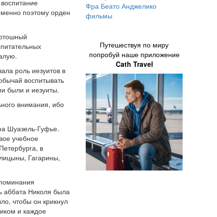
 воспитание
Фра Беато Анджелико
 Именно поэтому орден
фильмы
Дотошный
Путешествуя по миру
спитательных
попробуй наше приложение
алую.
Cath Travel
ала роль иезуитов в
 обычай воспитывать
ми были и иезуиты.
ьного внимания, ибо
афа Шуазель-Гуфье.
свое учебное
Петербурга, в
лицыны, Гагарины,
споминания
ть аббата Николя была
ло, чтобы он крикнул
тиком и каждое