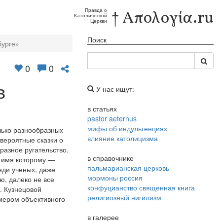
Правда о
† Απολογία.ru
Католической
Церкви
Поиск
бурге»
0
0
в
У нас ищут:
в статьях
pastor aeternus
мифы об индульгенциях
лько разнообразных
влияние католицизма
вероятные сказки о
разное ругательство.
в справочнике
, имя которому —
пальмарианская церковь
еди ученых, даже
мормоны россия
ю, далеко не все
конфуцианство священная книга
. Кузнецовой
религиозный нигилизм
имером объективного
в галерее