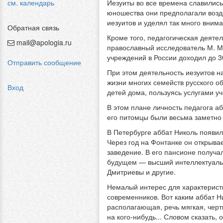
см. календарь
Иезуиты во все времена славилис
юношества они предполагали возде
иезуитов и уделял так много вним
Обратная связь
Кроме того, педагогическая деяте
mail@apologia.ru
православный исследователь М. М
учреждений в России доходил до 3
Отправить сообщение
При этом деятельность иезуитов 
жизни многих семейств русского о
Вход
детей дома, пользуясь услугами у
В этом плане личность педагога а
его питомцы были весьма заметно
В Петербурге аббат Николь появил
Через год на Фонтанке он открыва
заведение. В его пансионе получа
будущем — высший интеллектуальн
Дмитриевы и другие.
Немалый интерес для характерист
современников. Вот каким аббат Н
располагающая, речь мягкая, чер
на кого-нибудь... Словом сказать