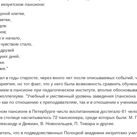
 иезуитском пансионе:
рной клетке,
ветке,
дов.
ров;
 и начало,
 чувством стало,
-друзей
дних дней,
мя.
мя."
ал в годы старости, через много лет после описываемых событий, 
риятия, но тот факт, что у него была возможность сравнить обучен
ием в пансионе при педагогическом институте, вполне обосновыва
 коллегиуме. "Учебный и умственный уровень заведения (пансиона
 как по отношению к преподавателям, так и в отношении к ученика
ном пансионе в Петербурге число воспитанников достигало 61 челов
в столице насчитывалось 72 пансионера, среди которых были: М. 
лександр и Демиан, В. Новосильцев, П. Томара и другие.
тать, что в подведомственных Полоцкой академии иезуитских учи