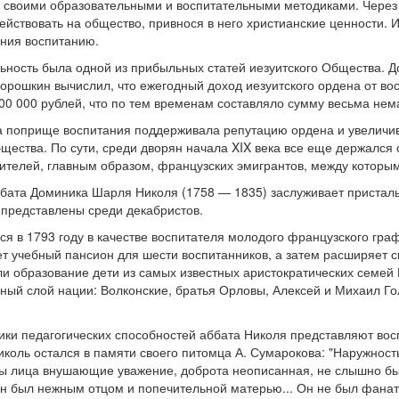
ь своими образовательными и воспитательными методиками. Через
йствовать на общество, привнося в него христианские ценности.
ания воспитанию.
льность была одной из прибыльных статей иезуитского Общества. 
орошкин вычислил, что ежегодный доход иезуитского ордена от во
00 000 рублей, что по тем временам составляло сумму весьма нем
на поприще воспитания поддерживала репутацию ордена и увеличив
бщества. По сути, среди дворян начала XIX века все еще держался
чителей, главным образом, французских эмигрантов, между которы
ббата Доминика Шарля Николя (1758 — 1835) заслуживает пристал
 представлены среди декабристов.
ся в 1793 году в качестве воспитателя молодого французского гр
ет учебный пансион для шести воспитанников, а затем расширяет 
ли образование дети из самых известных аристократических семей 
ый слой нации: Волконские, братья Орловы, Алексей и Михаил Го
ики педагогических способностей аббата Николя представляют во
иколь остался в памяти своего питомца А. Сумарокова: "Наружнос
ты лица внушающие уважение, доброта неописанная, не слышно бы
, он был нежным отцом и попечительной матерью... Он не был фана