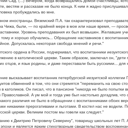
ний Сад. (...) Вечером, когда возвращались домой счастливцы, кот
те, вестям и рассказам не было конца. К ним я жадно прислушива
ловека пробуждались во мне.
вном иностранцы. Вяземский П.А. так охарактеризовал преподават
ера Чижа, были, — по крайней мере в мое или наше время, — прос
аставники. Уровень преподавания их был возвышен. Желавшие учи
 тому и хорошо обучались... Обращение наставников с воспитанн
ейное. Допускалась некоторая свобода мнений и речи."
ского ордена в России, подчеркивал, что воспитанники иезуитског
ужению в католической церкви. Таким образом, заключал он, "дети
их отцов, и язык родины, и даже переставали быть русскими... для
е высказывает воспитанник петербургской иезуитской коллегии П
итов обвинений в том, что они стремятся "переманить на свою стор
в католиков. Он писал, что в пансионе "никогда не было попытки в
Православной. А ум мой и тогда уже был настолько догадлив, что
какого различия не было в обращении с воспитанниками обоих ве
ми никакими прерогативами и льготами. В костел нас не водили. П
ской церкви. Великим постом мы говели как следует."
анию к Дмитрию Петровичу Северину", товарищу школьных лет П. А
эпохи и является ярким стихотворным свидетельством воспомина