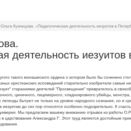
Ольга Кузнецова. «Педагогическая деятельность иезуитов в Петер
ова.
ая деятельность иезуитов 
угого такого монашеского ордена о котором было бы сочинено сто
азных христианских исповеданий старательно изобретали самые не
иезуит" стараниями деятелей "Просвещения" превратилось в своеоб
енного, циничного, лицемерного, хладнокровного убийцы, монстра
е легенды бытуют не только на уровне народного сознания, но и ср
 к иезуитам до сих пор относятся особенно подозрительно. К счасть
суеверия. Мы предлагаем вашему вниманию отрывок из работы О.Р
и в царствование Александра I". Этот труд является достойным пр
едования.