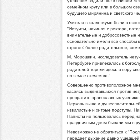
утешение водили нас в близкий Лет
семейном кругу или в большом све
будущего мирянина и светского че
Учителя в коллегиуме были в осно
"Иезуиты, начиная с ректора, пат
внимательные и добросовестные н
основательно имели все способы к
строгое: более родительское, сем
М. Морошкин, исследователь иезуит
Петербурге привлекались к богосл
родителей теряли здесь и веру сво
на земле отечества."
Совершенно противоположное мнени
касаясь выдвигавшихся против иезу
превратить православных учеников 
Церковь выше и душеспасительней 
извилистые и хитрые подступы. Ни
Паписты не пользовались перед на
праздничным дням бывали мы в рус
Невозможно не обратиться к "Посл
передает дыхание давно ушедшей 