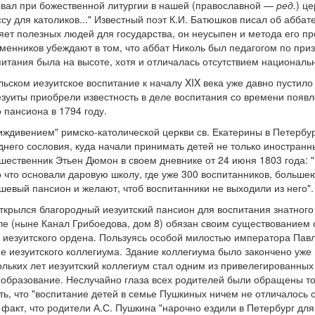
овал при божественной литургии в нашей (православной —
ред.
) ц
у для католиков..." Известный поэт К.И. Батюшков писал об аббате
ляет полезных людей для государства, он неусыпен и метода его пр
менников убеждают в том, что аббат Николь был педагогом по при
спитания была на высоте, хотя и отличалась отсутствием националь
ьском иезуитское воспитание к началу XIX века уже давно пустило 
езуиты приобрели известность в деле воспитания со времени появ
 пансиона в 1794 году.
иждивением" римско-католической церкви св. Екатерины в Петербу
него сословия, куда начали принимать детей не только иностранн
ественник Этьен Дюмон в своем дневнике от 24 июня 1803 года: "
о что основали даровую школу, где уже 300 воспитанников, больше
шевый пансион и желают, чтоб воспитанники не выходили из него".
открылся благородный иезуитский пансион для воспитания знатног
е (ныне Канал Грибоедова, дом 8) обязан своим существованием 
иезуитского ордена. Пользуясь особой милостью императора Павл
е иезуитского коллегиума. Здание коллегиума было закончено уже
ольких лет иезуитский коллегиум стал одним из привелегированных
образование. Неслучайно глаза всех родителей были обращены то
сть, что "воспитание детей в семье Пушкиных ничем не отличалось
 факт, что родители А.С. Пушкина "нарочно ездили в Петербург для 