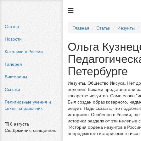
Статьи
Главная
Статьи
Иезуиты
Новости
Ольга Кузнец
Католики в России
Педагогическ
Галерея
Петербурге
Викторины
Иезуиты. Общество Иисуса. Нет др
Ссылки
нелепиц. Веками представители р
коварстве иезуитов. Само слово "
Религиозные учения и
Был создан образ коварного, надм
секты, справочник
иезуит. Надо сказать, что подобны
историков. Особенно в России, где
историки разделяют эти нелепые 
8 августа
"История ордена иезуитов в Росси
Св. Доминик, священник
непредвзятого исторического иссл