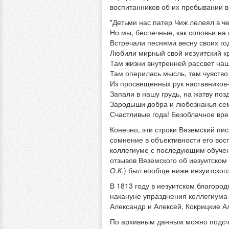
воспитанников об их пребывании в
"Детьми нас патер Чиж лелеял в че
Но мы, беспечные, как соловьи на 
Встречали песнями весну своих го
Любили мирный свой иезуитский к
Там жизни внутренней рассвет наш
Там оперилась мысль, там чувство
Из просвещенных рук наставников
Запали в нашу грудь, на жатву поз
Зародыши добра и любознанья се
Счастливые года! Безоблачное вре
Конечно, эти строки Вяземский пис
сомнение в объективности его восп
коллегиуме с последующим обучен
отзывов Вяземского об иезуитском
О.К.
) был вообще ниже иезуитского
В 1813 году в иезуитском благород
накануне упразднения коллегиума 
Александр и Алексей, Кокрицкие А
По архивным данным можно подсчи