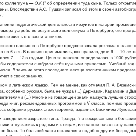
ого коллегиума —
О.К.
)" об определении туда сына. Только открыти
ны. Впоследствии А.С. Пушкин записал об этом в своей автобиогр
й."
значении педагогической деятельности иезуитов в истории просвеще
римера устройство иезуитского коллегиума в Петербурге, его прог
ннюю жизнь его воспитанников.
уитского пансиона в Петербурге предшествовала реклама о плане 
 на 6 лет. В пансион принимались, как правило, дети 9 — 10-летн
ался 7 — 12ю годами. Цена за пансион определялась в 1000 рубле
дабы содержатели снабдили себя нужными припасами. Учебный год 
 июля. В течение этого последнего месяца воспитанникам предлаг
тчет в своих знаниях.
ом и латинском языках. Тем не менее, как отмечал П. А. Вяземски
ра, особенно русская, была не чужда (...) Державин, Карамзин и 
тителями (...) Многие из товарищей знали наизусть лучшие стро
реди книг, рекомендованных программой в V классе, помимо прои
ось собрание русских стихотворений, изданных Василием Жуковски
 заведением закрытого типа. Правда, "по воскресеньям и больши
нники отпускались к родным и к лицам, известным начальству нашем
 не было. По большей части оставался я подобно другим безродн