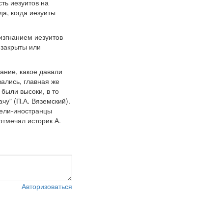
ть иезуитов на
а, когда иезуиты
 изгнанием иезуитов
 закрыты или
тание, какое давали
ались, главная же
 были высоки, в то
чу" (П.А. Вяземский).
тели-иностранцы
отмечал историк А.
Авторизоваться