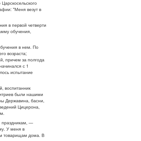
е Царскосельского
афии: "Меня везут в
ния в первой четверти
рамму обучения,
обучения в нем. По
его возраста;
й, причем за полгода
начинался с 1
алось испытание
й, воспитанник
Дмитриев были нашими
фы Державина, басни,
зведений Цицерона,
м.
м праздникам, —
у. У меня в
ым товарищам дома. В