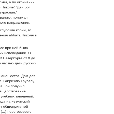
еркви, а по окончании
 Николе: "Дай Бог
екрасная."
званию, понимал
ного направления.
глубокие корни, то
ления аббата Николя в
рге при ней было
ых исповеданий. О
В Петербурге от 8 до
ю частью дети русских
о юношества. Дом для
о. Габриэлю Груберу,
а I он получил
 в царствование
 учебных заведений,
гда на иезуитский
 от общепринятой
(...) переговоров с