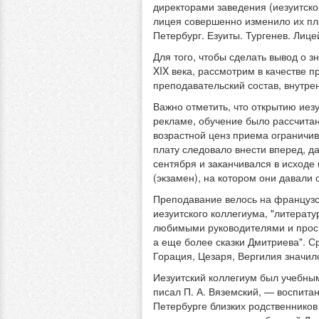
директорами заведения (иезуитск
лицея совершенно изменило их пла
Петербург. Езуиты. Тургенев. Лице
Для того, чтобы сделать вывод о 
XIX века, рассмотрим в качестве п
преподавательский состав, внутре
Важно отметить, что открытию иез
рекламе, обучение было рассчитано
возрастной ценз приема ограничив
плату следовало внести вперед, 
сентября и заканчивался в исходе
(экзамен), на котором они давали о
Преподавание велось на французск
иезуитского коллегиума, "литерату
любимыми руководителями и просве
а еще более сказки Дмитриева". С
Горация, Цезаря, Вергилия значил
Иезуитский коллегиум был учебным
писал П. А. Вяземский, — воспита
Петербурге близких родственников