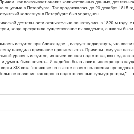
 Причем, как показывает анализ количественных данных, деятельнос
 ощутима в Петербурге. Так продолжалось до 20 декабря 1815 год
иезуитский коллегиум в Петербурге был упразднен.
гической деятельности окончательно пошатнулись в 1820-м году, с
ерии, когда прекратила существование их академия, а школы были
ность иезуитов при Александре I, следует подчеркнуть, что воспи
еству находило признание правительства. Причины тому уже назыв
льный уровень иезуитов, их качественная подготовка, как педагогов
х и думать было нечего... И надобно было ловить иностранцев науда
тверти XIX века "стоявшие на высоте своего положения преподава
большое значение как хорошо подготовленные культуртрегеры," — 